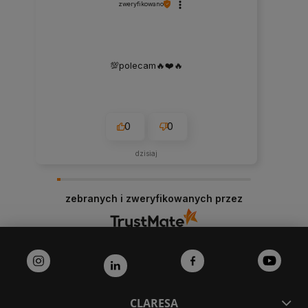
zweryfikowano
💯polecam🔥❤️🔥
0
0
dzisiaj
zebranych i zweryfikowanych przez
CLARESA