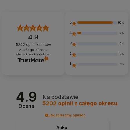
5
90%
4
9%
4.9
3
0%
5202
opinii klientów
z całego okresu
2
0%
zebranych i zweryfikowanych przez
1
0%
4.9
Na podstawie
5202
opinii
z całego okresu
Ocena
Jak zbieramy opinie?
Anka