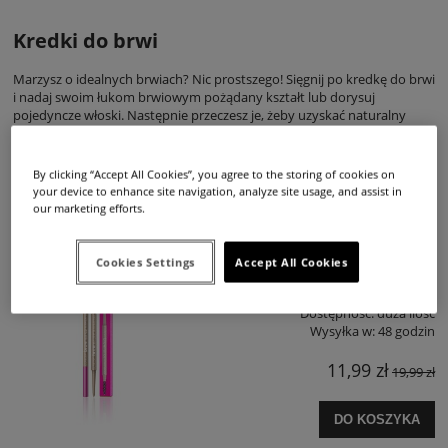
Kredki do brwi
Marzysz o idealnych brwiach? Nic prostszego! Sięgnij po kredkę do brwi
i nadaj swoim łukom brwiowym pożądany kształt lub dorysuj
pojedyncze włoski. Następnie przeczesz je, żeby uzyskać naturalny
efekt. W sklepie Claresa.pl mamy kredki do brwi w różnych kolorach,
dlatego niezależnie od tego, czy jesteś brunetką, czy blondynką – na
pewno znajdziesz coś dla siebie.
By clicking “Accept All Cookies”, you agree to the storing of cookies on
your device to enhance site navigation, analyze site usage, and assist in
our marketing efforts.
CLARESA BROWMANCE ultra slim pencil
automatyczna kredka do brwi 01 soft brown
Cookies Settings
Accept All Cookies
Dostępność:
duża ilość
Wysyłka w:
48 godzin
11,99 zł
19,99 zł
DO KOSZYKA