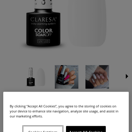
Dostępność:
duża ilość
Dostawa:
od 12,99 zł
- InPost Paczkomat 24/7,
(Polska)
sprawdź formy dostawy
Cena nie zawiera ewentualnych kosztów płatności
By clicking “Accept All Cookies”, you agree to the storing of cookies on
your device to enhance site navigation, analyze site usage, and assist in
16,90 zł
our marketing efforts.
Cena: