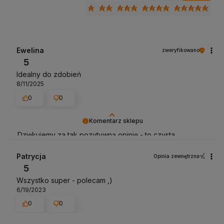
Ewelina
zweryfikowano
5
Idealny do zdobień
8/11/2025
0
0
Komentarz sklepu
Dziękujemy za tak pozytywną opinię - to czysta
przyjemność obsługiwać takich klientów! Doceniamy
czas i wysiłek włożony w podzielenie się z nami Twoimi
Patrycja
Opinia zewnętrzna
doświadczeniami. Do zobaczenia!
5
Wszystko super - polecam ,)
6/19/2023
0
0