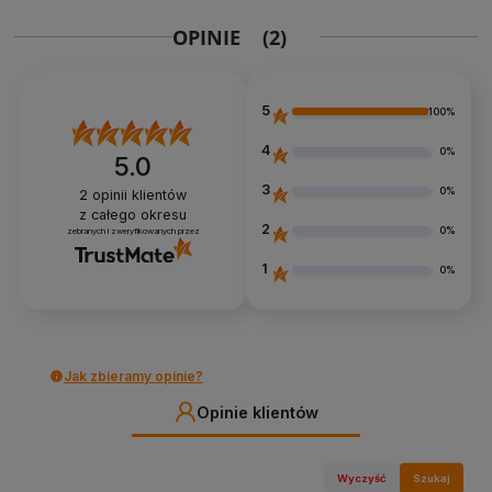
OPINIE
(2)
5
100%
4
0%
5.0
3
0%
2
opinii klientów
z całego okresu
2
0%
zebranych i zweryfikowanych przez
1
0%
Jak zbieramy opinie?
Opinie klientów
Wyczyść
Szukaj