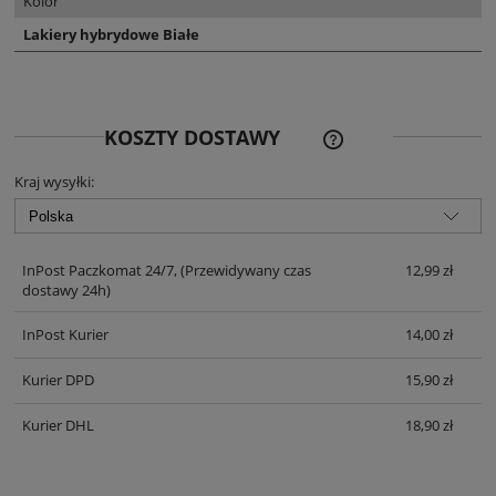
Kolor
Lakiery hybrydowe Białe
CENA NIE ZAWIERA EWE
KOSZTY DOSTAWY
KOSZTÓW PŁATNOŚCI
Kraj wysyłki:
InPost Paczkomat 24/7,
(Przewidywany czas
12,99 zł
dostawy 24h)
InPost Kurier
14,00 zł
Kurier DPD
15,90 zł
Kurier DHL
18,90 zł