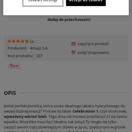
Cookies Settings
Accept All Cookies
szt.
DO KOSZYKA
Zyskujesz
3
pkt [
?
]
dodaj do przechowalni
5.0
zapytaj o produkt
Producent:
4mass S.A.
poleć znajomemu
Kod produktu:
227
OPIS
Jesteś perfekcjonistką, która szuka idealnego lakieru hybrydowego do
swojej ślubnej kreacji? Postaw na lakier
Celebration 1
, czyli doskonały,
wyważony odcień bieli
. Tego dnia nie możesz przydarzyć Ci się żadna
wpadka. Wszystko musi być idealne, tak żebyś Ty mogła się tylko
cieszyć swoim najcudowniejszym dniem w życiu, spędzonym w gronie