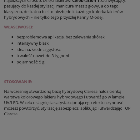
najbliższych Ci osób. Dzięki lakierowi
Celebration 1
zachwycający,
pasujący do każdej stylizacji manicure masz z głowy, a do tego
klasyczna, delikatna biel to niezbędnik każdego kuferka lakierów
hybrydowych – nie tylko tego przyszłej Panny Młodej.
WŁAŚCIWOŚCI:
bezproblemowa aplikacja, bez zalewania skórek
intensywny blask
idealna, średnia gęstość
trwałość nawet do 3 tygodni
pojemność: 5 g
STOSOWANIE:
Na wcześniej utwardzoną bazę hybrydową Claresa nałóż cienką
warstwę kolorowego lakieru hybrydowego i utwardź go w lampie
UV/LED. W celu osiągnięcia satysfakcjonującego efektu czynność
możesz powtórzyć. Stylizację zabezpiecz, aplikując i utwardzając TOP
Claresa.