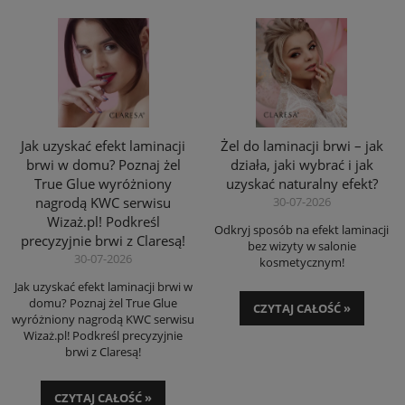
Jak uzyskać efekt laminacji
Żel do laminacji brwi – jak
brwi w domu? Poznaj żel
działa, jaki wybrać i jak
True Glue wyróżniony
uzyskać naturalny efekt?
nagrodą KWC serwisu
30-07-2026
Wizaż.pl! Podkreśl
Odkryj sposób na efekt laminacji
precyzyjnie brwi z Claresą!
bez wizyty w salonie
30-07-2026
kosmetycznym!
Jak uzyskać efekt laminacji brwi w
domu? Poznaj żel True Glue
CZYTAJ CAŁOŚĆ »
wyróżniony nagrodą KWC serwisu
Wizaż.pl! Podkreśl precyzyjnie
brwi z Claresą!
CZYTAJ CAŁOŚĆ »