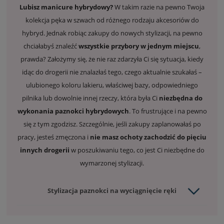
Lubisz
manicure hybrydowy
?
W takim razie na pewno Twoja
kolekcja pęka w szwach od różnego rodzaju akcesoriów do
hybryd. Jednak robiąc zakupy do nowych stylizacji, na pewno
chciałabyś znaleźć
wszystkie przybory w jednym miejscu
,
prawda? Założymy się, że nie raz zdarzyła Ci się sytuacja, kiedy
idąc do drogerii nie znalazłaś tego, czego aktualnie szukałaś –
ulubionego koloru lakieru, właściwej bazy, odpowiedniego
pilnika lub dowolnie innej rzeczy, która była Ci
niezbędna do
wykonania paznokci hybrydowych
. To frustrujące i na pewno
się z tym zgodzisz. Szczególnie, jeśli zakupy zaplanowałaś po
pracy, jesteś zmęczona i
nie masz ochoty zachodzić do pięciu
innych drogerii
w poszukiwaniu tego, co jest Ci niezbędne do
wymarzonej stylizacji.
Stylizacja paznokci na wyciągnięcie ręki