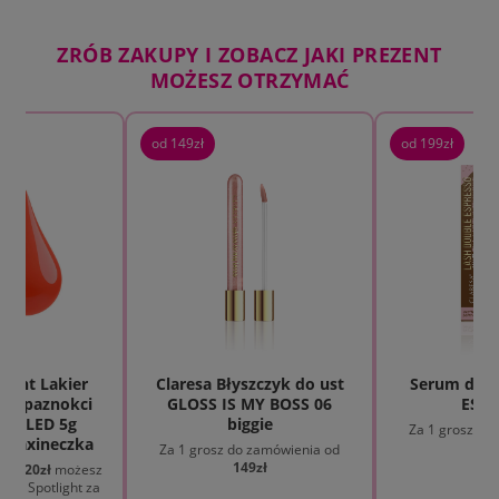
ZRÓB ZAKUPY I ZOBACZ JAKI PREZENT
MOŻESZ OTRZYMAĆ
od 149zł
od 199zł
light Lakier
Claresa Błyszczyk do ust
Serum do r
do paznokci
GLOSS IS MY BOSS 06
ESPR
 UV LED 5g
biggie
Za 1 grosz do
 Maxineczka
19
Za 1 grosz do zamówienia od
149zł
 od
120zł
możesz
 The Spotlight za