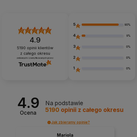
5
90%
4
9%
4.9
3
0%
5190
opinii klientów
z całego okresu
2
0%
zebranych i zweryfikowanych przez
1
0%
4.9
Na podstawie
5190
opinii
z całego okresu
Ocena
Jak zbieramy opinie?
Mariola