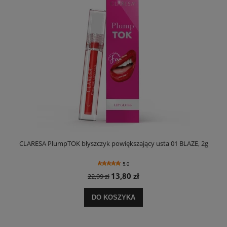
CLARESA PlumpTOK błyszczyk powiększający usta 01 BLAZE, 2g
C
5.0
13,80 zł
22,99 zł
DO KOSZYKA