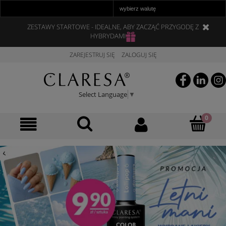
ZESTAWY STARTOWE - IDEALNE, ABY ZACZĄĆ PRZYGODĘ Z
HYBRYDAMI
ZAREJESTRUJ SIĘ
ZALOGUJ SIĘ
Select Language
▼