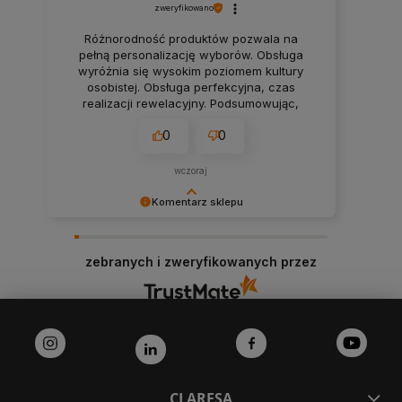
zweryfikowano
Różnorodność produktów pozwala na
pełną personalizację wyborów. Obsługa
wyróżnia się wysokim poziomem kultury
osobistej. Obsługa perfekcyjna, czas
realizacji rewelacyjny. Podsumowując,
wszystko super, polecam.❤️
0
0
wczoraj
Komentarz sklepu
Dziękujemy bardzo za Twoją opinię! Twoja
recenzja wiele dla nas znaczy - dzięki niej wiemy,
zebranych i zweryfikowanych przez
że jesteśmy na właściwym torze :) Z
pozdrowieniami, obsługa sklepu.
CLARESA