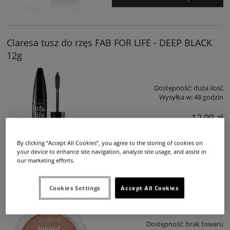
Claresa tusz do rzęs FAB FOR LIFE - DEEP BLACK
12g
Dostępność:
duża ilość
Wysyłka w:
48 godzin
12,99 zł
By clicking “Accept All Cookies”, you agree to the storing of cookies on
DO KOSZYKA
your device to enhance site navigation, analyze site usage, and assist in
our marketing efforts.
Claresa Bronzer TANNED, HONEY! 13 SHIMMERY
Cookies Settings
Accept All Cookies
10g
5.0
Dostępność:
brak towaru