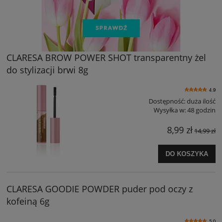
CLARESA BROW POWER SHOT transparentny żel
do stylizacji brwi 8g
4.9
Dostępność:
duża ilość
Wysyłka w:
48 godzin
8,99 zł
14,99 zł
DO KOSZYKA
CLARESA GOODIE POWDER puder pod oczy z
kofeiną 6g
5.0