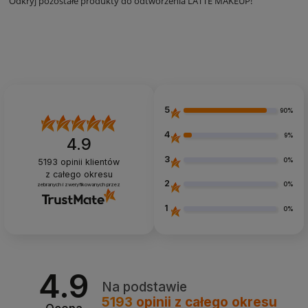
Odkryj pozostałe produkty do odtworzenia LATTE MAKEUP!
5
90%
4
9%
4.9
3
0%
5193
opinii klientów
z całego okresu
2
0%
zebranych i zweryfikowanych przez
1
0%
4.9
Na podstawie
5193
opinii
z całego okresu