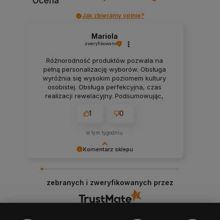
Ocena
Jak zbieramy opinie?
Mariola
zweryfikowano
Różnorodność produktów pozwala na
pełną personalizację wyborów. Obsługa
wyróżnia się wysokim poziomem kultury
osobistej. Obsługa perfekcyjna, czas
realizacji rewelacyjny. Podsumowując,
wszystko super, polecam.❤️
1
0
w tym tygodniu
Komentarz sklepu
Dziękujemy bardzo za Twoją opinię! Twoja
recenzja wiele dla nas znaczy - dzięki niej wiemy,
zebranych i zweryfikowanych przez
że jesteśmy na właściwym torze :) Z
pozdrowieniami, obsługa sklepu.