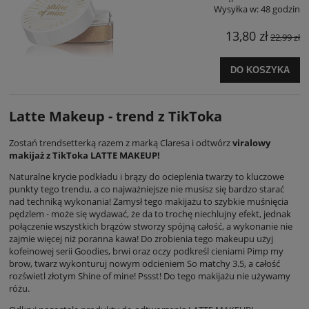
Wysyłka w:
48 godzin
13,80 zł
22,99 zł
DO KOSZYKA
Latte Makeup - trend z TikToka
Zostań trendsetterką razem z marką Claresa i odtwórz
viralowy
makijaż z TikToka LATTE MAKEUP!
Naturalne krycie podkładu i brązy do ocieplenia twarzy to kluczowe
punkty tego trendu, a co najważniejsze nie musisz się bardzo starać
nad techniką wykonania! Zamysł tego
makijażu
to szybkie muśnięcia
pędzlem - może się wydawać, że da to trochę niechlujny efekt, jednak
połączenie wszystkich brązów stworzy spójną całość, a wykonanie nie
zajmie więcej niż poranna kawa! Do zrobienia tego makeupu użyj
kofeinowej serii Goodies, brwi oraz oczy podkreśl cieniami Pimp my
brow, twarz wykonturuj nowym odcieniem So matchy 3.5, a całość
rozświetl złotym Shine of mine! Pssst! Do tego makijażu nie używamy
różu.