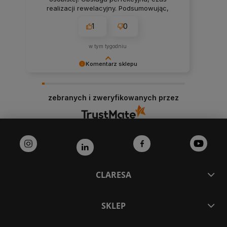
realizacji rewelacyjny. Podsumowując,
wszystko super, polecam.❤️
1
0
w tym tygodniu
Komentarz sklepu
Dziękujemy bardzo za Twoją opinię! Twoja
recenzja wiele dla nas znaczy - dzięki niej wiemy,
zebranych i zweryfikowanych przez
że jesteśmy na właściwym torze :) Z
pozdrowieniami, obsługa sklepu.
CLARESA
SKLEP