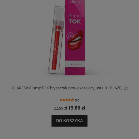
CLARESA PlumpTOK błyszczyk powiększający usta 01 BLAZE, 2g
C
5.0
13,80 zł
22,99 zł
DO KOSZYKA