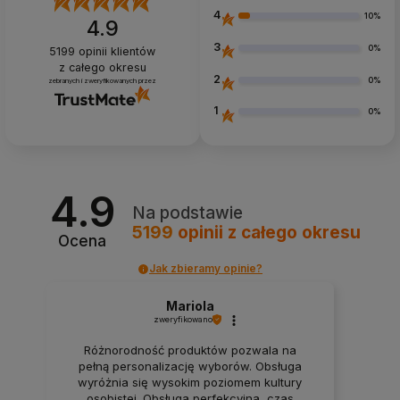
4
10%
4.9
3
0%
5199
opinii klientów
z całego okresu
2
0%
zebranych i zweryfikowanych przez
1
0%
4.9
Na podstawie
5199
opinii
z całego okresu
Ocena
Jak zbieramy opinie?
Mariola
zweryfikowano
Różnorodność produktów pozwala na
pełną personalizację wyborów. Obsługa
wyróżnia się wysokim poziomem kultury
osobistej. Obsługa perfekcyjna, czas