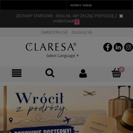
ZESTAWY STARTOWE - IDEALNE, ABY ZACZĄĆ PRZYGODĘ Z
HYBRYDAMI
ZAREJESTRUJ SIĘ
ZALOGUJ SIĘ
Select Language
▼