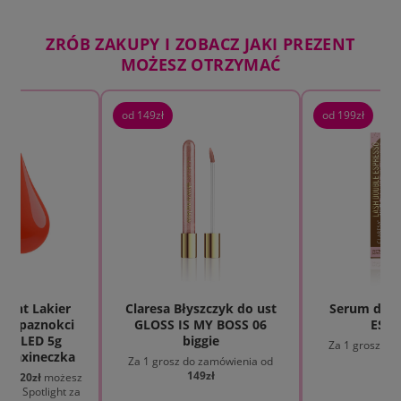
ZRÓB ZAKUPY I ZOBACZ JAKI PREZENT
MOŻESZ OTRZYMAĆ
od 149zł
od 199zł
light Lakier
Claresa Błyszczyk do ust
Serum do r
do paznokci
GLOSS IS MY BOSS 06
ESPR
 UV LED 5g
biggie
Za 1 grosz do
 Maxineczka
19
Za 1 grosz do zamówienia od
149zł
 od
120zł
możesz
 The Spotlight za