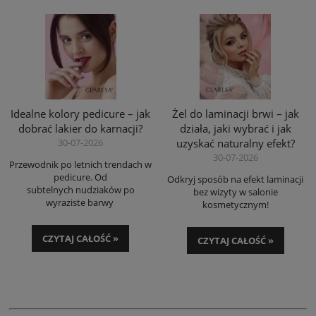
Idealne kolory pedicure – jak
Żel do laminacji brwi – jak
dobrać lakier do karnacji?
działa, jaki wybrać i jak
30-07-2026
uzyskać naturalny efekt?
30-07-2026
Przewodnik po letnich trendach w
pedicure. Od
Odkryj sposób na efekt laminacji
subtelnych
nudziaków
po
bez wizyty w salonie
wyraziste barwy
kosmetycznym!
CZYTAJ CAŁOŚĆ »
CZYTAJ CAŁOŚĆ »