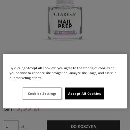
By clicking “Accept All Cookies”, you agree to the storing of cookies on
your device to enhance site navigation, analyze site usage, and assist in
our marketing efforts.
Dostępność:
duża ilość
Dostawa:
od 12,99 zł
- InPost Paczkomat 24/7,
(Polska)
Cookies Settings
Accept All Cookies
sprawdź formy dostawy
Cena nie zawiera ewentualnych kosztów płatności
9,99 zł
Cena:
szt.
DO KOSZYKA