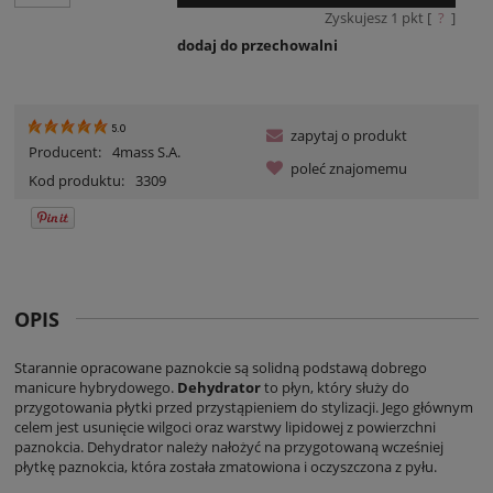
Zyskujesz
1
pkt [
?
]
dodaj do przechowalni
5.0
zapytaj o produkt
Producent:
4mass S.A.
poleć znajomemu
Kod produktu:
3309
OPIS
Starannie opracowane paznokcie są solidną podstawą dobrego
manicure hybrydowego.
Dehydrator
to płyn, który służy do
przygotowania płytki przed przystąpieniem do stylizacji. Jego głównym
celem jest usunięcie wilgoci oraz warstwy lipidowej z powierzchni
paznokcia. Dehydrator należy nałożyć na przygotowaną wcześniej
płytkę paznokcia, która została zmatowiona i oczyszczona z pyłu.