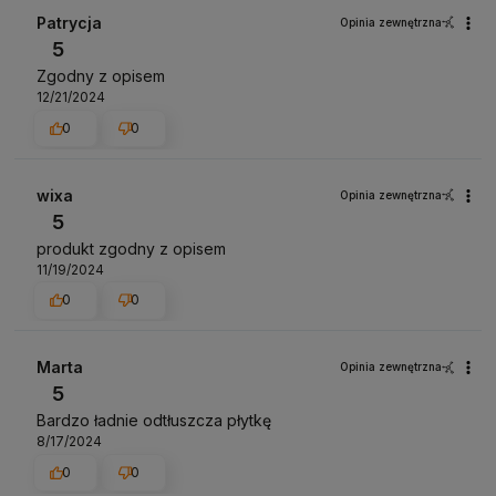
czas i wysiłek włożony w podzielenie się z nami Twoimi
Patrycja
Opinia zewnętrzna
doświadczeniami. Do zobaczenia!
5
Zgodny z opisem
12/21/2024
0
0
wixa
Opinia zewnętrzna
5
produkt zgodny z opisem
11/19/2024
0
0
Marta
Opinia zewnętrzna
5
Bardzo ładnie odtłuszcza płytkę
8/17/2024
0
0