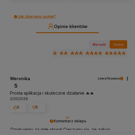
Jak zbieramy opinie?
Opinie klientów
Wyczyść
Szukaj
Weronika
zweryfikowano
5
Prosta aplikacja i skuteczne działanie 🔥🔥
2/20/2026
0
0
Komentarz sklepu
Dziękujemy za miłe słowa! Cieszymy się, że zakup