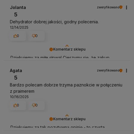
przeszedł bezproblemowo, oraz, że możemy zapewnić
odpowiednią obsługę tak świetnym klientom. Dziękujemy
Jolanta
zweryfikowano
raz jeszcze!
5
Dehydrator dobrej jakości, godny polecenia.
12/14/2025
0
0
Komentarz sklepu
Dziękujemy za miłe słowa! Cieszymy się, że zakup
przeszedł bezproblemowo, oraz, że możemy zapewnić
odpowiednią obsługę tak świetnym klientom. Dziękujemy
Agata
zweryfikowano
raz jeszcze!
5
Bardzo polecam dobrze trzyma paznokcie w połączeniu
z praimerem
10/16/2025
0
0
Komentarz sklepu
Dziękujemy za tak pozytywną opinię - to czysta
przyjemność obsługiwać takich klientów! Doceniamy