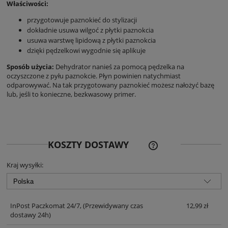
Właściwości:
przygotowuje paznokieć do stylizacji
dokładnie usuwa wilgoć z płytki paznokcia
usuwa warstwę lipidową z płytki paznokcia
dzięki pędzelkowi wygodnie się aplikuje
Sposób użycia:
Dehydrator nanieś za pomocą pędzelka na
oczyszczone z pyłu paznokcie. Płyn powinien natychmiast
odparowywać. Na tak przygotowany paznokieć możesz nałożyć bazę
lub, jeśli to konieczne, bezkwasowy primer.
CENA NIE ZAWIERA EWE
KOSZTY DOSTAWY
KOSZTÓW PŁATNOŚCI
Kraj wysyłki:
InPost Paczkomat 24/7,
(Przewidywany czas
12,99 zł
dostawy 24h)