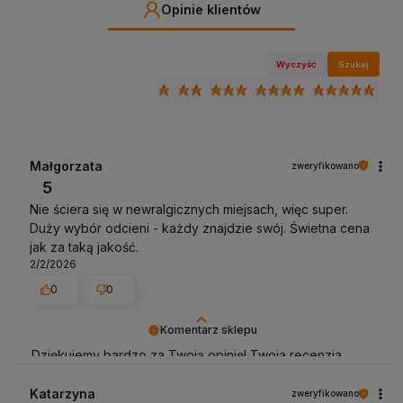
Opinie klientów
Wyczyść
Szukaj
Małgorzata
zweryfikowano
5
Nie ściera się w newralgicznych miejsach, więc super.
Duży wybór odcieni - każdy znajdzie swój. Świetna cena
jak za taką jakość.
2/2/2026
0
0
Komentarz sklepu
Dziękujemy bardzo za Twoją opinię! Twoja recenzja
wiele dla nas znaczy - dzięki niej wiemy, że jesteśmy na
właściwym torze :) Z pozdrowieniami, obsługa sklepu.
Katarzyna
zweryfikowano