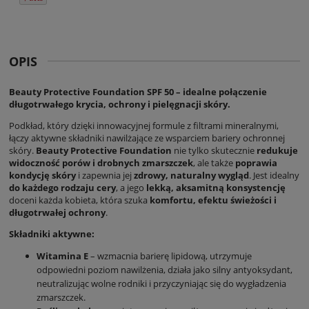
OPIS
Beauty Protective Foundation SPF 50 – idealne połączenie
długotrwałego krycia, ochrony i pielęgnacji skóry.
Podkład, który dzięki innowacyjnej formule z filtrami mineralnymi,
łączy aktywne składniki nawilżające ze wsparciem bariery ochronnej
skóry.
Beauty Protective Foundation
nie tylko skutecznie
redukuje
widoczność porów i drobnych zmarszczek
, ale także
poprawia
kondycję skóry
i zapewnia jej
zdrowy, naturalny wygląd
. Jest idealny
do każdego rodzaju cery
, a jego
lekką, aksamitną konsystencję
doceni każda kobieta, która szuka
komfortu, efektu świeżości i
długotrwałej ochrony
.
Składniki aktywne:
Witamina E
– wzmacnia barierę lipidową, utrzymuje
odpowiedni poziom nawilżenia, działa jako silny antyoksydant,
neutralizując wolne rodniki i przyczyniając się do wygładzenia
zmarszczek.