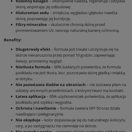
Roślinny kolagen
– intensywnie nawilża, regeneruje i odżywia
skórę, wspierając jej odbudowę.
Hialuronian sodu
– zmiękcza, wygładza i głęboko nawilża
skórę, poprawiając jej kondycję.
Filtry mineralne
– skutecznie chronią skórę przed
promieniowaniem UV, tworząc naturalną barierę ochronną.
Benefity:
Długotrwały efekt
– formuła jest trwała i utrzymuje się na
skórze nienaruszona przez ponad 10 godzin, zapewniając
świeży, promienny wygląd.
Nietłusta formuła
– 90% badanych potwierdza, że formuła
podkładu nie jest tłusta, lecz pozostawia skórę gładką i miękką
w dotyku.
Nie pozostawia śladów na ubraniach
– nie zostawia plam na
odzieży ani innych przedmiotach, z którymi twarz ma kontakt.
Łatwa aplikacja
– 95% użytkowniczek potwierdza, że aplikacja
podkładu jest szybka i wygodna.
Ochrona i nawilżenie
– formuła zawiera SPF 50 oraz działa
nawilżająco i pielęgnacyjnie.
Nie oksyduje
– kolor dopasowuje się do naturalnego kolorytu
cery, a po zastygnięciu nie ciemnieje na skórze.
Nie zapycha porów
– zapewnia skórze swobodne oddychanie,