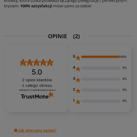
kobiety, która szuka podkładu łączącego pielęgnację z perfekcyjnym
kryciem.
100% satysfakcji
mówi samo za siebie!
OPINIE
(2)
5
100%
4
0%
5.0
3
0%
2
opinii klientów
z całego okresu
2
0%
zebranych i zweryfikowanych przez
1
0%
Jak zbieramy opinie?