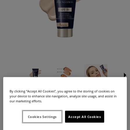
By clicking “Accept All Cookies”, you agree to the storing of cookies on
Dostępność:
brak towaru
your device to enhance site navigation, analyze site usage, and assist in
our marketing efforts.
28,99 zł
Cena:
Cookies Settings
Accept All Cookies