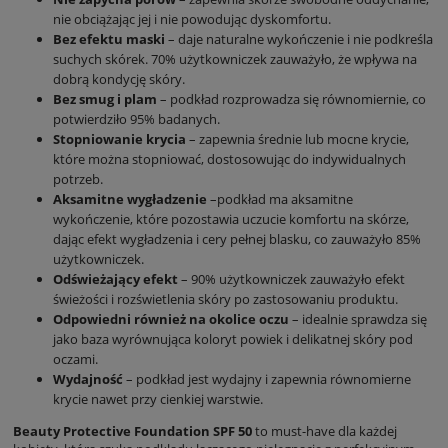
nie obciążając jej i nie powodując dyskomfortu.
Bez efektu maski
– daje naturalne wykończenie i nie podkreśla
suchych skórek. 70% użytkowniczek zauważyło, że wpływa na
dobrą kondycję skóry.
Bez smug i plam
– podkład rozprowadza się równomiernie, co
potwierdziło 95% badanych.
Stopniowanie krycia
– zapewnia średnie lub mocne krycie,
które można stopniować, dostosowując do indywidualnych
potrzeb.
Aksamitne wygładzenie
–podkład ma aksamitne
wykończenie, które pozostawia uczucie komfortu na skórze,
dając efekt wygładzenia i cery pełnej blasku, co zauważyło 85%
użytkowniczek.
Odświeżający efekt
– 90% użytkowniczek zauważyło efekt
świeżości i rozświetlenia skóry po zastosowaniu produktu.
Odpowiedni również na okolice oczu
– idealnie sprawdza się
jako baza wyrównująca koloryt powiek i delikatnej skóry pod
oczami.
Wydajność
– podkład jest wydajny i zapewnia równomierne
krycie nawet przy cienkiej warstwie.
Beauty Protective Foundation SPF 50
to must-have dla każdej