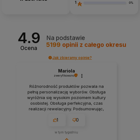
1
0%
4.9
Na podstawie
5199
opinii
z całego okresu
Ocena
Jak zbieramy opinie?
Mariola
zweryfikowano
Różnorodność produktów pozwala na
pełną personalizację wyborów. Obsługa
wyróżnia się wysokim poziomem kultury
osobistej. Obsługa perfekcyjna, czas
realizacji rewelacyjny. Podsumowując,
wszystko super, polecam.❤️
1
0
w tym tygodniu