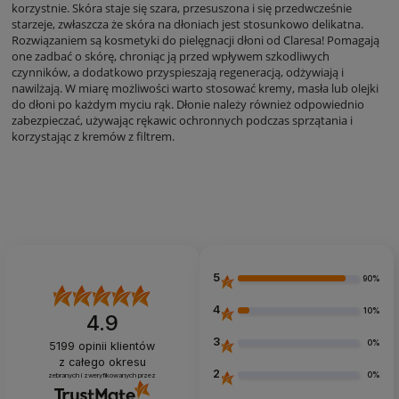
korzystnie. Skóra staje się szara, przesuszona i się przedwcześnie
starzeje, zwłaszcza że skóra na dłoniach jest stosunkowo delikatna.
Rozwiązaniem są kosmetyki do pielęgnacji dłoni od Claresa! Pomagają
one zadbać o skórę, chroniąc ją przed wpływem szkodliwych
czynników, a dodatkowo przyspieszają regeneracją, odżywiają i
nawilżają. W miarę możliwości warto stosować kremy, masła lub olejki
do dłoni po każdym myciu rąk. Dłonie należy również odpowiednio
zabezpieczać, używając rękawic ochronnych podczas sprzątania i
korzystając z kremów z filtrem.
5
90%
4
10%
4.9
3
0%
5199
opinii klientów
z całego okresu
2
0%
zebranych i zweryfikowanych przez