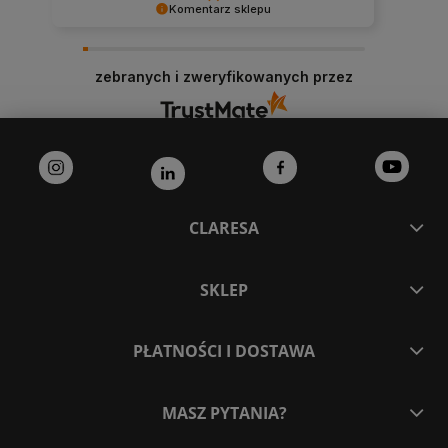
Komentarz sklepu
Dziękujemy bardzo za Twoją opinię! Twoja
recenzja wiele dla nas znaczy - dzięki niej wiemy,
zebranych i zweryfikowanych przez
że jesteśmy na właściwym torze :) Z
pozdrowieniami, obsługa sklepu.
CLARESA
SKLEP
PŁATNOŚCI I DOSTAWA
MASZ PYTANIA?