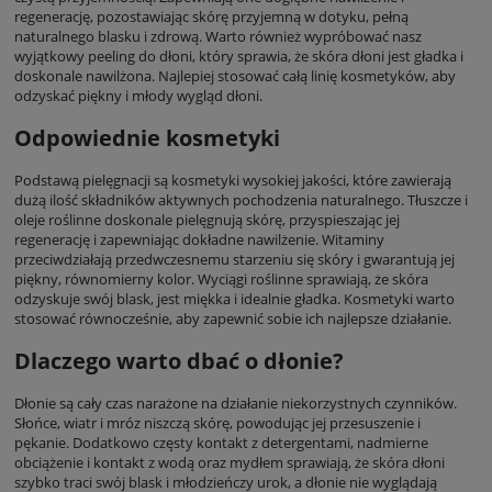
regenerację, pozostawiając skórę przyjemną w dotyku, pełną
naturalnego blasku i zdrową. Warto również wypróbować nasz
wyjątkowy peeling do dłoni, który sprawia, że skóra dłoni jest gładka i
doskonale nawilżona. Najlepiej stosować całą linię kosmetyków, aby
odzyskać piękny i młody wygląd dłoni.
Odpowiednie kosmetyki
Podstawą pielęgnacji są kosmetyki wysokiej jakości, które zawierają
dużą ilość składników aktywnych pochodzenia naturalnego. Tłuszcze i
oleje roślinne doskonale pielęgnują skórę, przyspieszając jej
regenerację i zapewniając dokładne nawilżenie. Witaminy
przeciwdziałają przedwczesnemu starzeniu się skóry i gwarantują jej
piękny, równomierny kolor. Wyciągi roślinne sprawiają, że skóra
odzyskuje swój blask, jest miękka i idealnie gładka. Kosmetyki warto
stosować równocześnie, aby zapewnić sobie ich najlepsze działanie.
Dlaczego warto dbać o dłonie?
Dłonie są cały czas narażone na działanie niekorzystnych czynników.
Słońce, wiatr i mróz niszczą skórę, powodując jej przesuszenie i
pękanie. Dodatkowo częsty kontakt z detergentami, nadmierne
obciążenie i kontakt z wodą oraz mydłem sprawiają, że skóra dłoni
szybko traci swój blask i młodzieńczy urok, a dłonie nie wyglądają