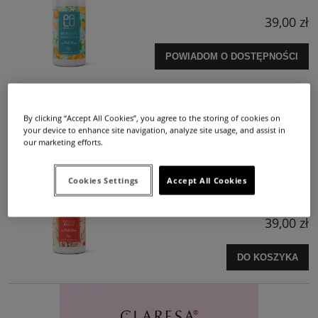
39,00 zł
POWIADOM O DOSTĘPNOŚCI
PALU Perfumowany krem do rąk Amour Mood -
By clicking “Accept All Cookies”, you agree to the storing of cookies on
your device to enhance site navigation, analyze site usage, and assist in
280g
our marketing efforts.
Cookies Settings
Accept All Cookies
Dostępność:
średnia ilość
Wysyłka w:
48 godzin
39,00 zł
DO KOSZYKA