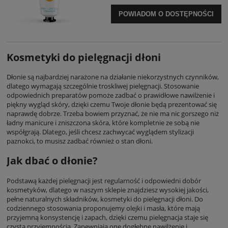
POWIADOM O DOSTĘPNOŚCI
Kosmetyki do pielęgnacji dłoni
Dłonie są najbardziej narażone na działanie niekorzystnych czynników,
dlatego wymagają szczególnie troskliwej pielęgnacji. Stosowanie
odpowiednich preparatów pomoże zadbać o prawidłowe nawilżenie i
piękny wygląd skóry, dzięki czemu Twoje dłonie będą prezentować się
naprawdę dobrze. Trzeba bowiem przyznać, że nie ma nic gorszego niż
ładny manicure i zniszczona skóra, które kompletnie ze sobą nie
współgrają. Dlatego, jeśli chcesz zachwycać wyglądem
stylizacji
paznokci
, to musisz zadbać również o stan dłoni.
Jak dbać o dłonie?
Podstawą każdej pielęgnacji jest regularność i odpowiedni dobór
kosmetyków, dlatego w naszym sklepie znajdziesz wysokiej jakości,
pełne naturalnych składników, kosmetyki do
pielęgnacji dłoni
. Do
codziennego stosowania proponujemy olejki i masła, które mają
przyjemną konsystencję i zapach, dzięki czemu pielęgnacja staje się
czystą przyjemnością. Zapewniają one dogłębne nawilżenie i