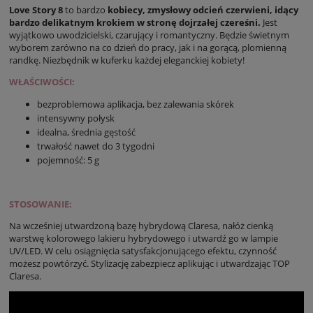
Love Story 8
to bardzo
kobiecy, zmysłowy odcień czerwieni, idący
bardzo delikatnym krokiem w stronę dojrzałej czereśni.
Jest
wyjątkowo uwodzicielski, czarujący i romantyczny. Będzie świetnym
wyborem zarówno na co dzień do pracy, jak i na gorącą, plomienną
randkę. Niezbędnik w kuferku każdej eleganckiej kobiety!
WŁAŚCIWOŚCI:
bezproblemowa aplikacja, bez zalewania skórek
intensywny połysk
idealna, średnia gęstość
trwałość nawet do 3 tygodni
pojemność: 5 g
STOSOWANIE:
Na wcześniej utwardzoną bazę hybrydową Claresa, nałóż cienką
warstwę kolorowego lakieru hybrydowego i utwardź go w lampie
UV/LED. W celu osiągnięcia satysfakcjonującego efektu, czynność
możesz powtórzyć. Stylizację zabezpiecz aplikując i utwardzając TOP
Claresa.