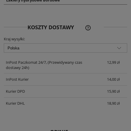
CENA NIE ZAWIERA EWE
KOSZTY DOSTAWY
KOSZTÓW PŁATNOŚCI
Kraj wysyłki:
InPost Paczkomat 24/7,
(Przewidywany czas
12,99 zł
dostawy 24h)
InPost Kurier
14,00 zł
Kurier DPD
15,90 zł
Kurier DHL
18,90 zł