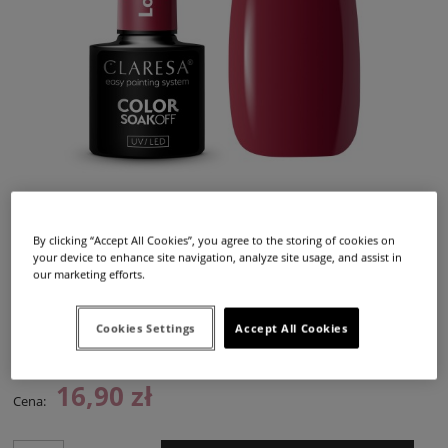
By clicking “Accept All Cookies”, you agree to the storing of cookies on
your device to enhance site navigation, analyze site usage, and assist in
our marketing efforts.
Dostępność:
duża ilość
Cookies Settings
Accept All Cookies
Dostawa:
od 12,99 zł
- InPost Paczkomat 24/7,
(Polska)
sprawdź formy dostawy
Cena nie zawiera ewentualnych kosztów płatności
16,90 zł
Cena: