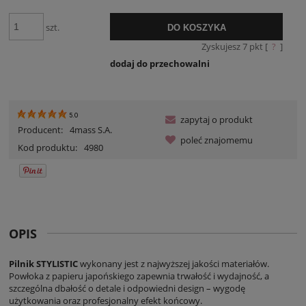
szt.
DO KOSZYKA
Zyskujesz
7
pkt [
?
]
dodaj do przechowalni
5.0
zapytaj o produkt
Producent:
4mass S.A.
poleć znajomemu
Kod produktu:
4980
OPIS
Pilnik STYLISTIC
wykonany jest z najwyższej jakości materiałów.
Powłoka z papieru japońskiego zapewnia trwałość i wydajność, a
szczególna dbałość o detale i odpowiedni design – wygodę
użytkowania oraz profesjonalny efekt końcowy.