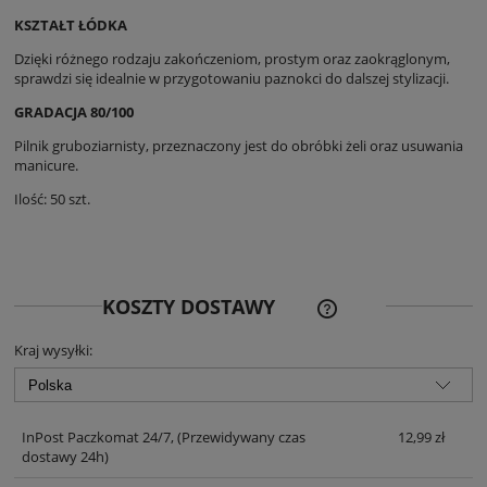
KSZTAŁT ŁÓDKA
Dzięki różnego rodzaju zakończeniom, prostym oraz zaokrąglonym,
sprawdzi się idealnie w przygotowaniu paznokci do dalszej stylizacji.
GRADACJA 80/100
Pilnik gruboziarnisty, przeznaczony jest do obróbki żeli oraz usuwania
manicure.
Ilość: 50 szt.
CENA NIE ZAWIERA EWE
KOSZTY DOSTAWY
KOSZTÓW PŁATNOŚCI
Kraj wysyłki:
InPost Paczkomat 24/7,
(Przewidywany czas
12,99 zł
dostawy 24h)