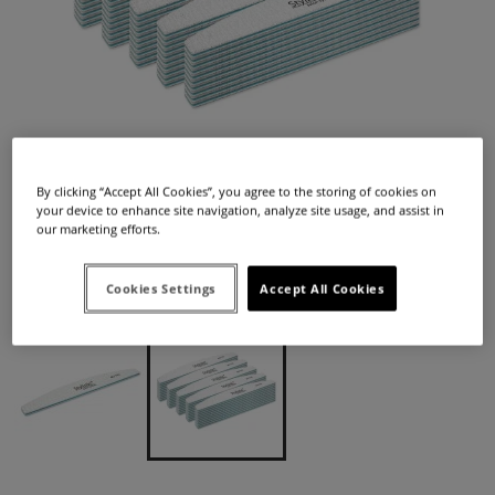
By clicking “Accept All Cookies”, you agree to the storing of cookies on
your device to enhance site navigation, analyze site usage, and assist in
Dostępność:
duża ilość
our marketing efforts.
Dostawa:
od 12,99 zł
- InPost Paczkomat 24/7,
(Polska)
sprawdź formy dostawy
Cena nie zawiera ewentualnych kosztów płatności
39,00 zł
Cookies Settings
Accept All Cookies
Cena: