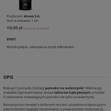
Producent:
4mass S.A.
Ilość w zestawie:
1
szt.
19,99 zł
Taniej w zestawie!
EFEKT
Wysoki połysk, zabezpiecza przed żółknięciem
OPIS
Brakuje Ci pomysłu stylizacji
paznokci na walentynki
? Właśnie go
znalazłaś! Zaprezentowany zestaw
lakierów hybrydowych
umożliwi
Ci stworzenie zniewalających paznokci nie tylko na walentynki.
Romantyczna czerwień z drobnymi sercami, uzupełniona błyszczącym
wykończeniem wygląda niesamowicie i z powodzeniem wykonasz ją