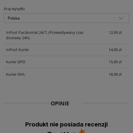
KOSZTÓW PŁATNOŚCI
Kraj wysyłki:
InPost Paczkomat 24/7,
(Przewidywany czas
12,99 zł
dostawy 24h)
InPost Kurier
14,00 zł
Kurier DPD
15,90 zł
Kurier DHL
18,90 zł
OPINIE
Produkt nie posiada recenzji