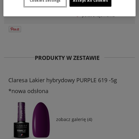
Cookies Settings
Accept All Cookies
Producent:
4mass S.A.
zapytaj o produkt
Kod produktu:
8AFD-85050
poleć znajomemu
PRODUKTY W ZESTAWIE
Claresa Lakier hybrydowy PURPLE 619 -5g
*nowa odsłona
zobacz galerię (4)