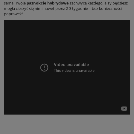
sama! Twoje
paznokcie hybrydowe
zachwycą każdego, a Ty będziesz
mogła cieszyć się nimi nawet przez 2-3 tygodnie – bez konieczności
poprawek!