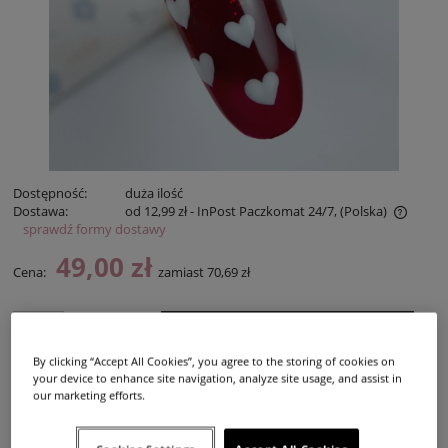
Dostępność:
duża ilość
Dostawa:
od 12,99 zł
- InPost Paczkomat 24/7,
(Polska)
sprawdź formy dostawy
Cena nie zawiera ewentualnych kosztów płatności
49,00 zł
Cena:
zamiast 70,69 zł
DO KOSZYKA
zestaw
Zyskujesz
9
pkt [
?
]
By clicking “Accept All Cookies”, you agree to the storing of cookies on
your device to enhance site navigation, analyze site usage, and assist in
dodaj do przechowalni
our marketing efforts.