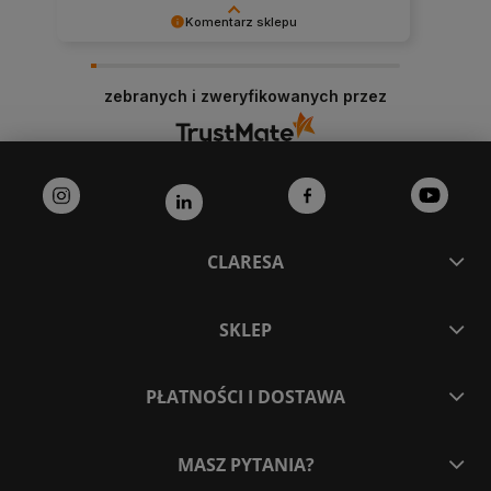
Komentarz sklepu
Dziękujemy bardzo za Twoją opinię! Twoja
recenzja wiele dla nas znaczy - dzięki niej wiemy,
zebranych i zweryfikowanych przez
że jesteśmy na właściwym torze :) Z
pozdrowieniami, obsługa sklepu.
CLARESA
SKLEP
PŁATNOŚCI I DOSTAWA
MASZ PYTANIA?