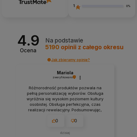
1
0%
4.9
Na podstawie
5190
opinii
z całego okresu
Ocena
Jak zbieramy opinie?
Mariola
zweryfikowano
Różnorodność produktów pozwala na
pełną personalizację wyborów. Obsługa
wyróżnia się wysokim poziomem kultury
osobistej. Obsługa perfekcyjna, czas
realizacji rewelacyjny. Podsumowując,
wszystko super, polecam.❤️
0
0
dzisiaj