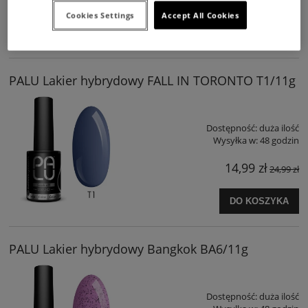
24,99 zł
Cookies Settings
Accept All Cookies
DO KOSZYKA
PALU Lakier hybrydowy FALL IN TORONTO T1/11g
Dostępność:
duża ilość
Wysyłka w:
48 godzin
14,99 zł
24,99 zł
DO KOSZYKA
PALU Lakier hybrydowy Bangkok BA6/11g
Dostępność:
duża ilość