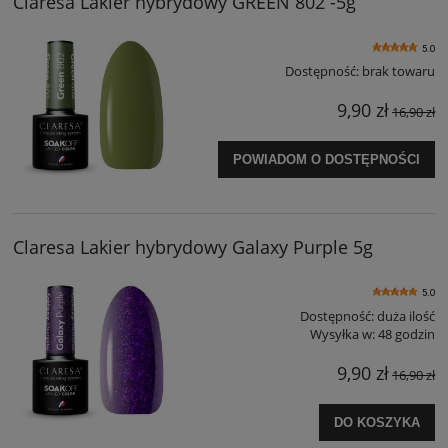
Claresa Lakier hybrydowy GREEN 802 -5g
5.0
Dostępność:
brak towaru
9,90 zł
16,90 zł
POWIADOM O DOSTĘPNOŚCI
Claresa Lakier hybrydowy Galaxy Purple 5g
5.0
Dostępność:
duża ilość
Wysyłka w:
48 godzin
9,90 zł
16,90 zł
DO KOSZYKA