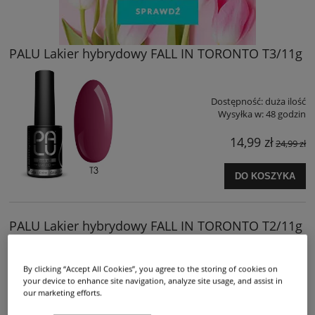
PALU Lakier hybrydowy FALL IN TORONTO T3/11g
Dostępność:
duża ilość
Wysyłka w:
48 godzin
14,99 zł
24,99 zł
DO KOSZYKA
PALU Lakier hybrydowy FALL IN TORONTO T2/11g
By clicking “Accept All Cookies”, you agree to the storing of cookies on
Dostępność:
duża ilość
your device to enhance site navigation, analyze site usage, and assist in
Wysyłka w:
48 godzin
our marketing efforts.
14,99 zł