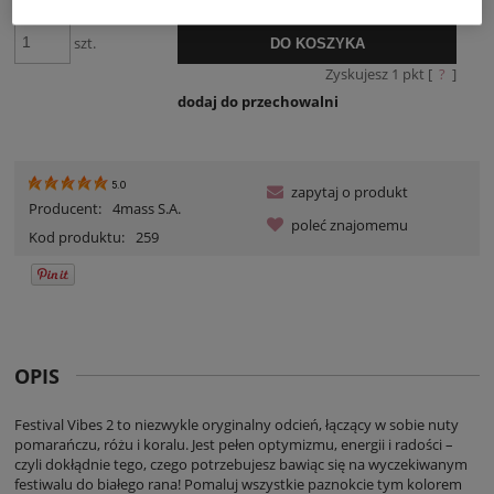
30 dni, wyświetlana
momentu, kiedy pro
szt.
DO KOSZYKA
sprzedaży.
Zyskujesz
1
pkt [
?
]
dodaj do przechowalni
5.0
zapytaj o produkt
Producent:
4mass S.A.
poleć znajomemu
Kod produktu:
259
OPIS
Festival Vibes 2 to niezwykle oryginalny odcień, łączący w sobie nuty
pomarańczu, różu i koralu. Jest pełen optymizmu, energii i radości –
czyli dokłądnie tego, czego potrzebujesz bawiąc się na wyczekiwanym
festiwalu do białego rana! Pomaluj wszystkie paznokcie tym kolorem