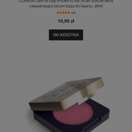
CLARESA Care All Day HYDRATE ME NOW SERUM BASE
nawadniająca serum baza do twarzy, 30ml
4.9
19,99 zł
DO KOSZYKA