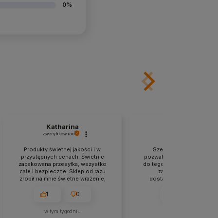
0%
Katharina
Anna
zweryfikowano
zweryfikowano
Produkty świetnej jakości i w
Szeroka gama kosmety
przystępnych cenach. Świetnie
pozwala na eksperymentow
zapakowana przesyłka, wszystko
do tego fajne promki mają :
całe i bezpieczne. Sklep od razu
zapakowana starannie 
zrobił na mnie świetne wrażenie,
dostarczona w ekspres
polecam z czystym sumieniem.
tempie. Bardzo miła i sympa
obsługa. Zakupy bardzo u
1
0
1
0
polecam.👌
w tym tygodniu
w tym tygodniu