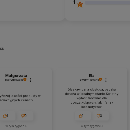
1
esu
Małgorzata
Ela
zweryfikowano
zweryfikowano
Błyskawiczna obsługa, paczka
dotarła w idealnym stanie.Świetny
yższej jakości produkty w
wybór zarówno dla
atrakcyjnych cenach
początkujących, jak i fanek
kosmetyków.
1
0
1
0
w tym tygodniu
w tym tygodniu