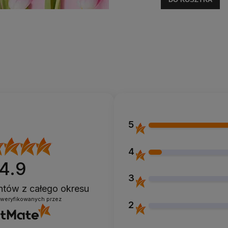
5
4
4.9
3
entów
z całego okresu
zweryfikowanych przez
2