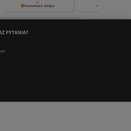
Komentarz sklepu
Komentarz sklepu
Dziękujemy za miłe słowa!
Dziękujemy za miłe słowa!
Doceniamy czas poświęcony na
Doceniamy czas poświęcon
podzielenie się z nami Twoim
podzielenie się z nami Two
doświadczeniem. Jesteśmy
doświadczeniem. Jesteśmy
SZ PYTANIA?
szczęśliwi, że mamy takich klientów.
szczęśliwi, że mamy takich k
Z pozdrowieniami, obsługa sklepu.
Z pozdrowieniami, obsługa 
akt