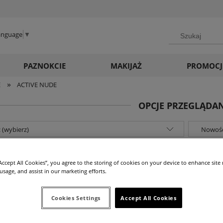
Language
▼
PAZNOKCIE
MAKIJAŻ
PROMOCJ
»
E
ACTIVE NUDE
OPCJE PRZEGLĄDA
 (wybierz)
Nowość
ja: (wybierz)
“Accept All Cookies”, you agree to the storing of cookies on your device to enhance site
 usage, and assist in our marketing efforts.
Cookies Settings
Accept All Cookies