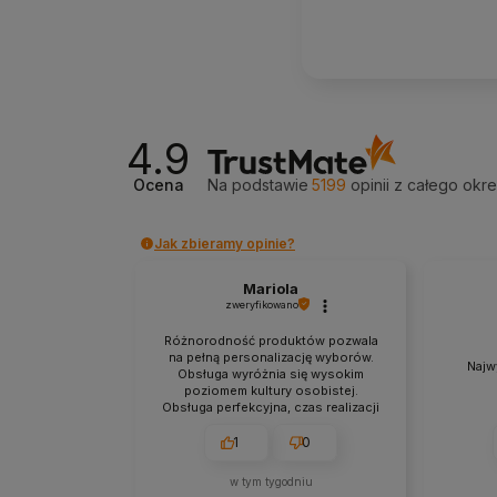
4.9
Ocena
Na podstawie
5199
opinii
z całego okr
Jak zbieramy opinie?
Mariola
zweryfikowano
Różnorodność produktów pozwala
na pełną personalizację wyborów.
Najw
Obsługa wyróżnia się wysokim
poziomem kultury osobistej.
Obsługa perfekcyjna, czas realizacji
rewelacyjny. Podsumowując,
wszystko super, polecam.❤️
1
0
w tym tygodniu