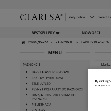
Select 
BESTSELLERY ❤️
NOWOŚCI
»
»
Strona główna
PAZNOKCIE
LAKIERY KLASYCZN
MENU
PAZNOKCIE
Marka:
BAZY I TOPY HYBRYDOWE
Promoc
LAKIERY HYBRYDOWE
By clicking 
ŻELE UV/LED
analyze site
PŁYNY I PREPARATY DO PAZNOKCI
URZĄDZENIA I AKCESORIA DO
PAZNOKCI
PIELĘGNACJA
ZESTAWY