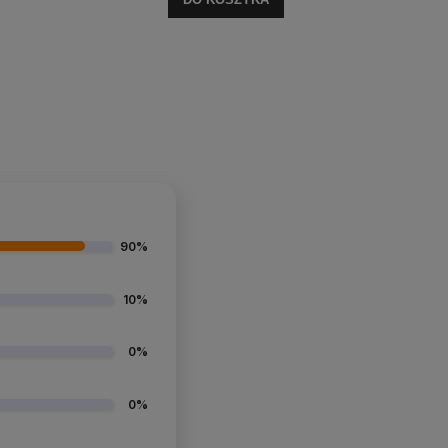
90%
10%
0%
0%