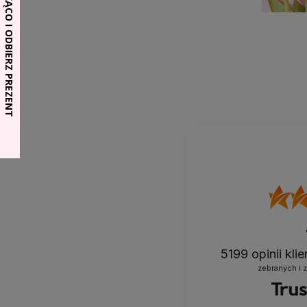
5199
opinii kli
zebranych i 