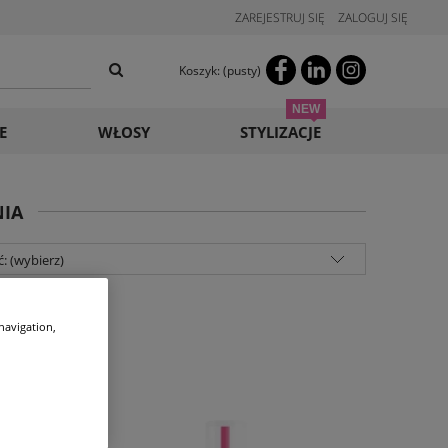
ZAREJESTRUJ SIĘ
ZALOGUJ SIĘ
Koszyk:
(pusty)
E
WŁOSY
STYLIZACJE
NIA
: (wybierz)
 navigation,