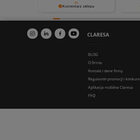
Komentarz sklepu
Dziękujemy bardzo za Twoją opinię!
Dziękuj
Twoja recenzja wiele dla nas znaczy
tak dobr
- dzięki niej wiemy, że jesteśmy na
priorytet
właściwym torze :) Z
Twoja re
CLARESA
pozdrowieniami, obsługa sklepu.
wysiłki 
mamy na
zobacze
BLOG
O firmie
Kontakt i dane firmy
Regulamin promocji i konkur
Aplikacja mobilna Claresa
FAQ