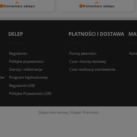
Komentarz sklepu
Komentarz sklepu
emy za pozostawienie nam
Dziękujemy bardzo za Twoją opinię!
ej opinii. Naszym
Twoja recenzja wiele dla nas znaczy
em jest satysfakcja klienta i
- dzięki niej wiemy, że jesteśmy na
cenzja potwierdza nasze
właściwym torze :) Z
SKLEP
PŁATNOŚCI I DOSTAWA
MA
- dziękujemy raz jeszcze i
pozdrowieniami, obsługa sklepu.
dzieję - do szybkiego
nia!
Regulamin
Formy płatności
Kont
Polityka prywatności
Czas i koszty dostawy
Zwroty i reklamacje
Czas realizacji zamówienia
sów
Program lojalnościowy
Regulamin (SK)
Polityka Prywatności (SK)
Sklep internetowy Shoper Premium