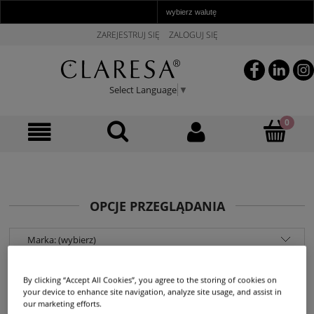
ZAREJESTRUJ SIĘ
ZALOGUJ SIĘ
Select Language
▼
OPCJE PRZEGLĄDANIA
Marka: (wybierz)
Nowość: (wybierz)
By clicking “Accept All Cookies”, you agree to the storing of cookies on
your device to enhance site navigation, analyze site usage, and assist in
Promocja: (wybierz)
our marketing efforts.