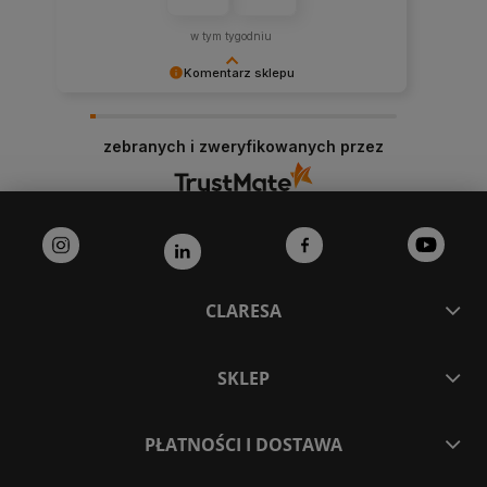
w tym tygodniu
Komentarz sklepu
Dziękujemy bardzo za Twoją opinię! Twoja
recenzja wiele dla nas znaczy - dzięki niej wiemy,
zebranych i zweryfikowanych przez
że jesteśmy na właściwym torze :) Z
pozdrowieniami, obsługa sklepu.
CLARESA
SKLEP
PŁATNOŚCI I DOSTAWA