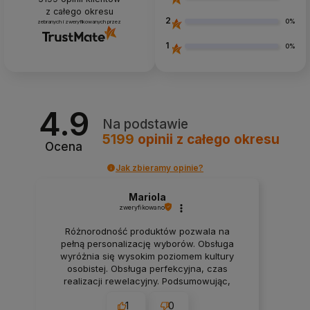
z całego okresu
2
0%
zebranych i zweryfikowanych przez
1
0%
4.9
Na podstawie
5199
opinii
z całego okresu
Ocena
Jak zbieramy opinie?
Mariola
zweryfikowano
Różnorodność produktów pozwala na
pełną personalizację wyborów. Obsługa
wyróżnia się wysokim poziomem kultury
osobistej. Obsługa perfekcyjna, czas
realizacji rewelacyjny. Podsumowując,
wszystko super, polecam.❤️
1
0