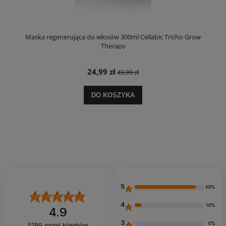
Maska regenerująca do włosów 300ml Cellabic Tricho Grow
Therapy
24,99 zł
49,99 zł
DO KOSZYKA
5
90%
4
10%
4.9
3
0%
5199
opinii klientów