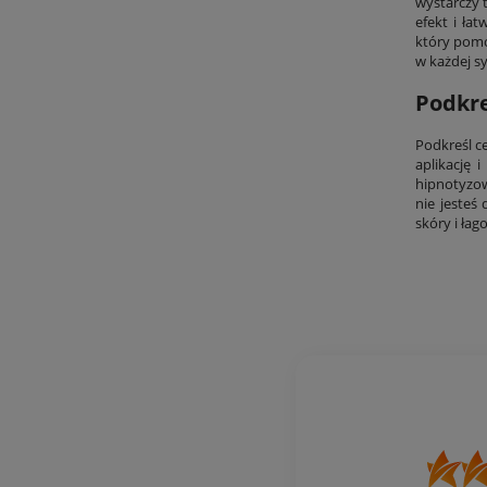
wystarczy 
efekt i ła
który pomo
w każdej sy
Podkre
Podkreśl c
aplikację 
hipnotyzow
nie jesteś
skóry i łag