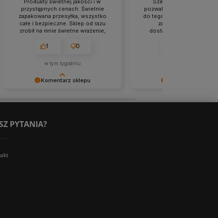
Produkty świetnej jakości i w
Szeroka gama kosmety
przystępnych cenach. Świetnie
pozwala na eksperymentow
zapakowana przesyłka, wszystko
do tego fajne promki mają :
całe i bezpieczne. Sklep od razu
zapakowana starannie 
zrobił na mnie świetne wrażenie,
dostarczona w ekspres
polecam z czystym sumieniem.
tempie. Bardzo miła i sympa
obsługa. Zakupy bardzo u
1
0
1
0
polecam.👌
w tym tygodniu
w tym tygodniu
Komentarz sklepu
Komentarz sklepu
Dziękujemy za miłe słowa!
Dziękujemy za miłe słowa!
Doceniamy czas poświęcony na
Doceniamy czas poświęcon
podzielenie się z nami Twoim
podzielenie się z nami Two
doświadczeniem. Jesteśmy
doświadczeniem. Jesteśmy
SZ PYTANIA?
szczęśliwi, że mamy takich klientów.
szczęśliwi, że mamy takich k
Z pozdrowieniami, obsługa sklepu.
Z pozdrowieniami, obsługa 
akt