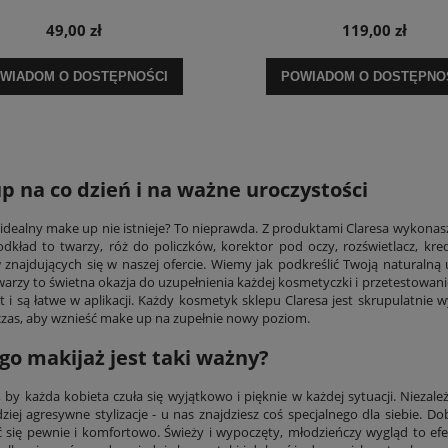
49,00 zł
119,00 zł
WIADOM O DOSTĘPNOŚCI
POWIADOM O DOSTĘPNO
 na co dzień i na ważne uroczystości
e idealny make up nie istnieje? To nieprawda. Z produktami Claresa wykona
odkład to twarzy, róż do policzków, korektor pod oczy, rozświetlacz, kr
znajdujących się w naszej ofercie. Wiemy jak podkreślić Twoją naturalną
warzy to świetna okazja do uzupełnienia każdej kosmetyczki i przetestowan
kt i są łatwe w aplikacji. Każdy kosmetyk sklepu Claresa jest skrupulatni
 czas, aby wznieść make up na zupełnie nowy poziom.
go makijaż jest taki ważny?
by każda kobieta czuła się wyjątkowo i pięknie w każdej sytuacji. Niezależ
dziej agresywne stylizacje - u nas znajdziesz coś specjalnego dla siebie. 
 się pewnie i komfortowo. Świeży i wypoczęty, młodzieńczy wygląd to efe