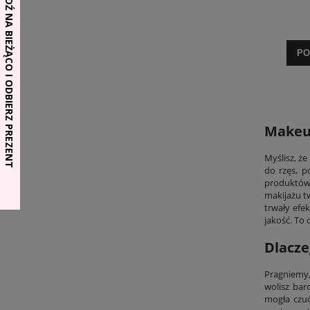
PO
Makeup
Myślisz, ż
do rzęs, p
produktów 
makijażu t
trwały efe
jakość. To
Dlacze
Pragniemy, 
wolisz bar
mogła czuć