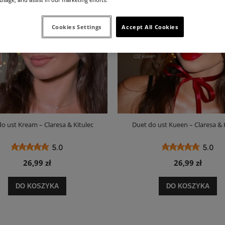
Cookies Settings
Accept All Cookies
o ust Kream – Claresa & Kitulec
Duet do ust Kueen – Claresa & 
5.0
5.0
26,99 zł
26,99 zł
DO KOSZYKA
DO KOSZYKA