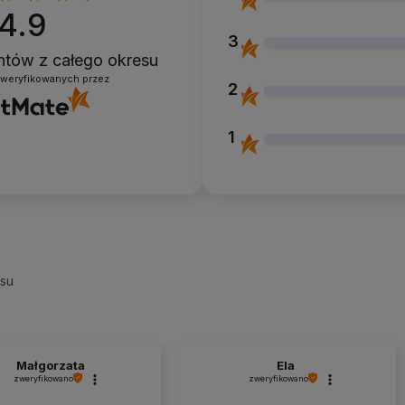
4.9
3
entów
z całego okresu
zweryfikowanych przez
2
1
esu
Małgorzata
Ela
zweryfikowano
zweryfikowano