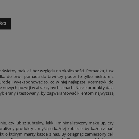
ŚCI
sz świetny
makijaż
bez względu na okoliczności. Pomadka, tusz
edka do brwi, pomada do brwi czy puder to tylko niektóre z
 urodę i wyeksponować to, co w niej najlepsze. Kosmetyki do
ie nowych pozycji w atrakcyjnych cenach. Nasze produkty dają
e wybierany i testowany, by zagwarantować klientom najwyższą
nie, czy lubisz subtelny, lekki i minimalistyczny make up, czy
Dobraliśmy produkty z myślą o każdej kobiecie, by każda z pań
kt o którym marzy każda z nas. By osiągnąć zamierzony cel,