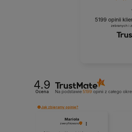
5199
opinii kli
zebranych i 
4.9
Ocena
Na podstawie
5199
opinii
z całego okr
Jak zbieramy opinie?
Mariola
zweryfikowano