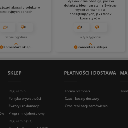
Błyskawiczna obsługa, paczka
dotarła w idealnym stanie.Świetny
yższej jakości produkty w
wybór zarówno dla
atrakcyjnych cenach
początkujących, jak i fanek
kosmetyków.
1
0
1
0
w tym tygodniu
w tym tygodniu
Komentarz sklepu
Komentarz sklepu
emy za pozostawienie nam
Dziękujemy bardzo za Twoją opinię!
ej opinii. Naszym
Twoja recenzja wiele dla nas znaczy
em jest satysfakcja klienta i
- dzięki niej wiemy, że jesteśmy na
cenzja potwierdza nasze
właściwym torze :) Z
SKLEP
PŁATNOŚCI I DOSTAWA
MA
- dziękujemy raz jeszcze i
pozdrowieniami, obsługa sklepu.
dzieję - do szybkiego
nia!
Regulamin
Formy płatności
Kont
Polityka prywatności
Czas i koszty dostawy
Zwroty i reklamacje
Czas realizacji zamówienia
sów
Program lojalnościowy
Regulamin (SK)