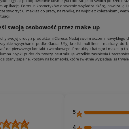
tylko sięgnąć po odpowiednie kosmetyki i dobrać je do swoich potrzeb ora
twą aplikację. Formuła kosmetyków optycznie wygładza skórę, nawilża ją i
że stworzyć Ci makijaż do pracy, na randkę, na wyjście z koleżankami, ważn
tuacji.
śl swoją osobowość przez
make up
echy swojej urody z produktami Claresa. Nadaj swoim oczom niezwykłego c
i szybkie wysychanie podkreślacza. Użyj kredki multiliner i maskary do 
ać od pierwszego kontaktu wzrokowego. Produkty z kategorii make up to
 dumna. Sypki puder do twarzy neutralizuje wszelkie zasinienia i zaczerwie
odzi stany zapalne. Postaw na kosmetyki, które świetnie wyglądają, są trwałe
5
4