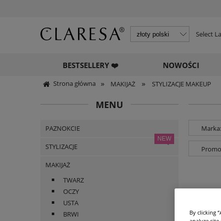
Select 
BESTSELLERY ❤️
NOWOŚCI
»
»
Strona główna
MAKIJAŻ
STYLIZACJE MAKEUP
MENU
PAZNOKCIE
Marka:
STYLIZACJE
Promoc
MAKIJAŻ
TWARZ
OCZY
USTA
By clicking 
BRWI
analyze site