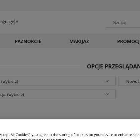
Language
▼
PAZNOKCIE
MAKIJAŻ
PROMOCJ
OPCJE PRZEGLĄDA
 (wybierz)
Nowość
ja: (wybierz)
“Accept All Cookies”, you agree to the storing of cookies on your device to enhance site
 usage, and assist in our marketing efforts.