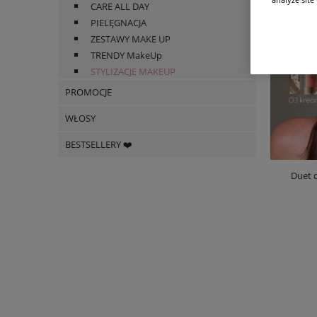
CARE ALL DAY
PIELĘGNACJA
ZESTAWY MAKE UP
TRENDY MakeUp
STYLIZACJE MAKEUP
PROMOCJE
WŁOSY
BESTSELLERY ❤️
Duet d