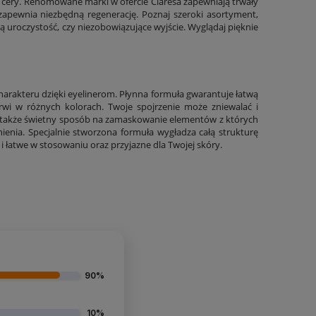
z cery. Renomowane marki w ofercie Claresa zapewniają trwały
 zapewnia niezbędną regenerację. Poznaj szeroki asortyment,
ą uroczystość, czy niezobowiązujące wyjście. Wyglądaj pięknie
harakteru dzięki
eyelinerom
. Płynna formuła gwarantuje łatwą
brwi w różnych kolorach. Twoje spojrzenie może zniewalać i
 także świetny sposób na zamaskowanie elementów z których
nienia. Specjalnie stworzona formuła wygładza całą strukturę
 i łatwe w stosowaniu oraz przyjazne dla Twojej skóry.
90%
10%