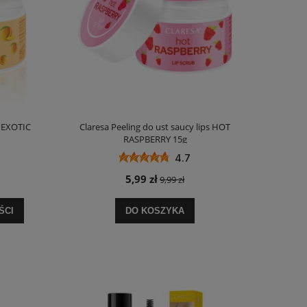
s EXOTIC
Claresa Peeling do ust saucy lips HOT
RASPBERRY 15g
4.7
5,99 zł
9,99 zł
ŚCI
DO KOSZYKA