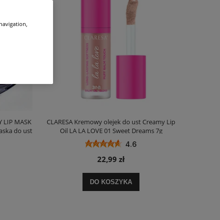
 navigation,
Y LIP MASK
CLARESA Kremowy olejek do ust Creamy Lip
aska do ust
Oil LA LA LOVE 01 Sweet Dreams 7g
4.6
22,99 zł
DO KOSZYKA