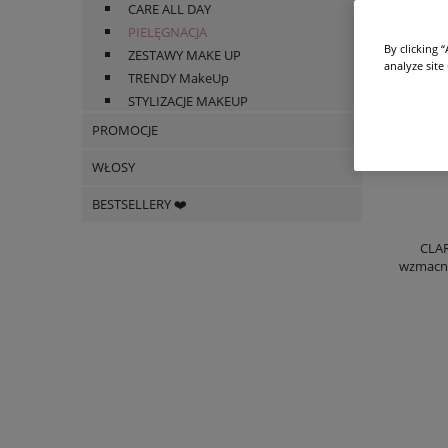
CARE ALL DAY
PIELĘGNACJA
By clicking 
ZESTAWY MAKE UP
analyze site
TRENDY MakeUp
STYLIZACJE MAKEUP
PROMOCJE
WŁOSY
BESTSELLERY ❤️
CLA
wzmacni