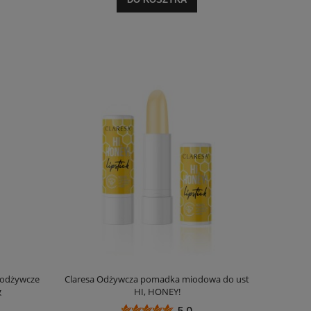
 odżywcze
Claresa Odżywcza pomadka miodowa do ust
g
HI, HONEY!
5.0