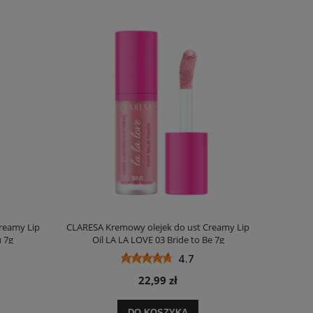
reamy Lip
CLARESA Kremowy olejek do ust Creamy Lip
u 7g
Oil LA LA LOVE 03 Bride to Be 7g
4.7
22,99 zł
DO KOSZYKA