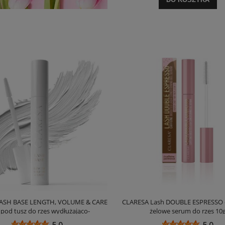
ASH BASE LENGTH, VOLUME & CARE
CLARESA Lash DOUBLE ESPRESSO
 pod tusz do rzęs wydłużająco-
żelowe serum do rzęs 10
grubiająco-pielęgnująca, 8g
5.0
5.0