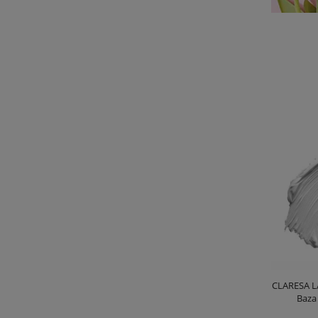
CLARESA L
Baza
po