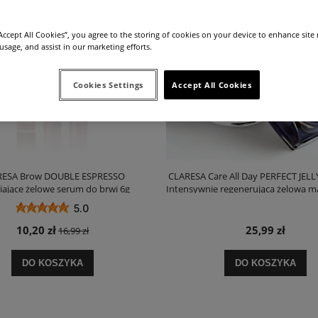
“Accept All Cookies”, you agree to the storing of cookies on your device to enhance site
 usage, and assist in our marketing efforts.
Cookies Settings
Accept All Cookies
RESA Brow DOUBLE ESPRESSO
CLARESA Care All Day PERFECT JELL
ające żelowe serum do brwi 6g
Intensywnie regenerująca żelowa m
Vanilla Cherry, 8g
5.0
10,20 zł
25,99 zł
16,99 zł
DO KOSZYKA
DO KOSZYKA