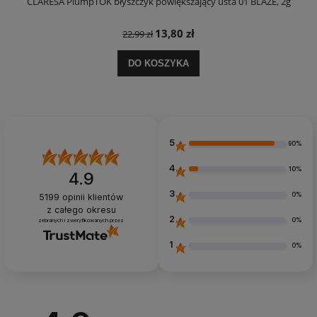
CLARESA PlumpTOK błyszczyk powiększający usta 01 BLAZE, 2g
C
13,80 zł
22,99 zł
DO KOSZYKA
5
90%
4
10%
4.9
3
0%
5199
opinii klientów
z całego okresu
2
0%
zebranych i zweryfikowanych przez
1
0%