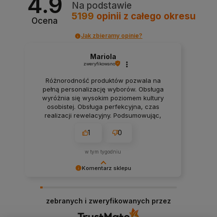
4.9
Na podstawie
5199
opinii
z całego okresu
Ocena
Jak zbieramy opinie?
Mariola
zweryfikowano
Różnorodność produktów pozwala na
pełną personalizację wyborów. Obsługa
wyróżnia się wysokim poziomem kultury
osobistej. Obsługa perfekcyjna, czas
realizacji rewelacyjny. Podsumowując,
wszystko super, polecam.❤️
1
0
w tym tygodniu
Komentarz sklepu
Dziękujemy bardzo za Twoją opinię! Twoja
recenzja wiele dla nas znaczy - dzięki niej wiemy,
zebranych i zweryfikowanych przez
że jesteśmy na właściwym torze :) Z
pozdrowieniami, obsługa sklepu.