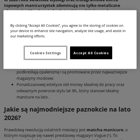
topowych manicurzystek zdominują nie tylko metaliczne
akcenty lat 90., ale też absolutny hit – odcień matcha green.
Stylistki Claresy zebrały najgorętsze trendy i przygotowały
zestawienie 5 kolorów, których nie może zabraknąć w Twojej
By clicking “Accept All Cookies”, you agree to the storing of cookies on
letniej palecie, aby każda stylizacja paznokci była małym dziełem
your device to enhance site navigation, analyze site usage, and assist in
sztuki. Oto najmodniejsze paznokcie na lato!
our marketing efforts.
W artykule przeczytasz o:
Matcha nails, czyli hitowym trendzie, który odnotował
Cookies Settings
Accept All Cookies
spektakularny wzrost wyszukiwań w sieci.
Barwach pastelowych i neonowych, które najskuteczniej
podkreślają opaleniznę i są promowane przez najważniejsze
magazyny modowe.
Ponadczasowej estetyce old money idealnej do pracy oraz
odważnym powrocie stylu lat 90., który stanowi idealny
manicure na lato.
Jakie są najmodniejsze paznokcie na lato
2026?
Prawdziwą rewolucją ostatnich miesięcy jest
matcha manicure
, o
którym rozpisuje się nawet prestiżowy magazyn Vogue (¹). To