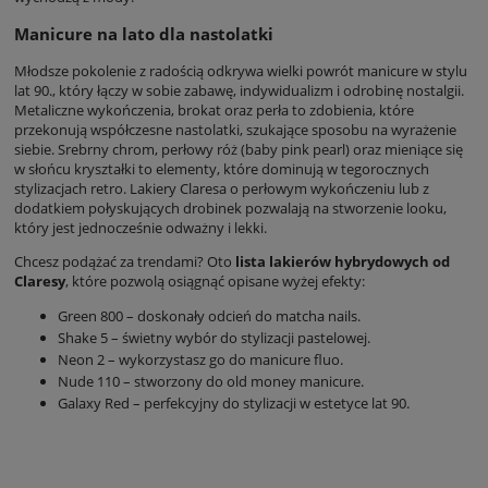
Manicure na lato dla nastolatki
Młodsze pokolenie z radością odkrywa wielki powrót manicure w stylu
lat 90., który łączy w sobie zabawę, indywidualizm i odrobinę nostalgii.
Metaliczne wykończenia, brokat oraz perła to zdobienia, które
przekonują współczesne nastolatki, szukające sposobu na wyrażenie
siebie. Srebrny chrom, perłowy róż (baby pink pearl) oraz mieniące się
w słońcu kryształki to elementy, które dominują w tegorocznych
stylizacjach retro. Lakiery Claresa o perłowym wykończeniu lub z
dodatkiem połyskujących drobinek pozwalają na stworzenie looku,
który jest jednocześnie odważny i lekki.
Chcesz podążać za trendami? Oto
lista lakierów hybrydowych od
Claresy
, które pozwolą osiągnąć opisane wyżej efekty:
Green 800 – doskonały odcień do matcha nails.
Shake 5 – świetny wybór do stylizacji pastelowej.
Neon 2 – wykorzystasz go do manicure fluo.
Nude 110 – stworzony do old money manicure.
Galaxy Red – perfekcyjny do stylizacji w estetyce lat 90.