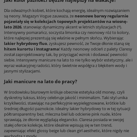
Dla odważnych kobiet, które kochają energię, idealnym rozwiązaniem
są neony. Magazyn Vogue zauważa, że
neonowe barwy regularnie
pojawiały się w kolekcjach topowych projektantów na wiosnę-
lato 2026
, stanowiąc dynamiczny akcent w letnich stylizacjach (⁴).
Intensywny pomarańcz, soczysta limonka czy neonowy róż to kolory,
które najlepiej prezentują się właśnie w pełnym słońcu. Wybierając
lakier hybrydowy fluo
, zyskujesz pewność, że Twoje dłonie staną się
hitem kurortu i Instagrama
! Każdy neonowy odcień z palety Claresy
został zaprojektowany tak, by przyciągać wzrok i dodawać pewności
siebie. Intensywny manicure na lato to nie tylko wybór estetyczny, ale i
wyraz wakacyjnej radości, który świetnie współgra z błękitem wody i
jasnymi stylizacjami.
Jaki manicure na lato do pracy?
W środowisku biurowym króluje obecnie estetyka old money, czyli
dyskretny luksus, który celebruje jakość i minimalizm. Taki styl unika
krzykliwości, stawiając na perfekcyjnie wypielęgnowane, krótkie lub
średniej długości paznokcie. Idealny lakier hybrydowy to w tej sytuacji
półtransparentny beż, mleczna biel lub odcienie pink nude, które
sprawiają, że dłonie wyglądają elegancko. Claresa posiada w swojej
stałej ofercie kolekcje, które idealnie wpisują się w ten trend,
zapewniając efekt glossy beige lub clean girl aesthetic, które nigdy nie
wychodzą z mody.