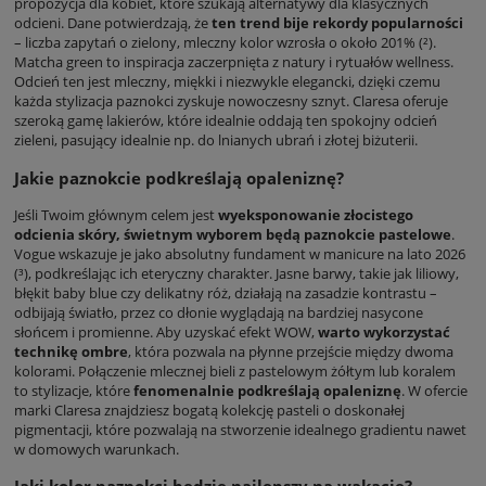
propozycja dla kobiet, które szukają alternatywy dla klasycznych
odcieni. Dane potwierdzają, że
ten trend bije rekordy popularności
– liczba zapytań o zielony, mleczny kolor wzrosła o około 201% (²).
Matcha green to inspiracja zaczerpnięta z natury i rytuałów wellness.
Odcień ten jest mleczny, miękki i niezwykle elegancki, dzięki czemu
każda stylizacja paznokci zyskuje nowoczesny sznyt. Claresa oferuje
szeroką gamę lakierów, które idealnie oddają ten spokojny odcień
zieleni, pasujący idealnie np. do lnianych ubrań i złotej biżuterii.
Jakie paznokcie podkreślają opaleniznę?
Jeśli Twoim głównym celem jest
wyeksponowanie złocistego
odcienia skóry, świetnym wyborem będą paznokcie pastelowe
.
Vogue wskazuje je jako absolutny fundament w manicure na lato 2026
(³), podkreślając ich eteryczny charakter. Jasne barwy, takie jak liliowy,
błękit baby blue czy delikatny róż, działają na zasadzie kontrastu –
odbijają światło, przez co dłonie wyglądają na bardziej nasycone
słońcem i promienne. Aby uzyskać efekt WOW,
warto wykorzystać
technikę ombre
, która pozwala na płynne przejście między dwoma
kolorami. Połączenie mlecznej bieli z pastelowym żółtym lub koralem
to stylizacje, które
fenomenalnie podkreślają opaleniznę
. W ofercie
marki Claresa znajdziesz bogatą kolekcję pasteli o doskonałej
pigmentacji, które pozwalają na stworzenie idealnego gradientu nawet
w domowych warunkach.
Jaki kolor paznokci będzie najlepszy na wakacje?