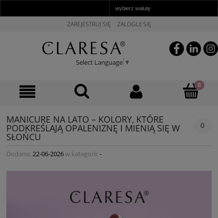
ZAREJESTRUJ SIĘ
ZALOGUJ SIĘ
Select Language
▼
MANICURE NA LATO – KOLORY, KTÓRE
0
PODKREŚLAJĄ OPALENIZNĘ I MIENIĄ SIĘ W
SŁOŃCU
Dodano:
22-06-2026
w kategorii:
-