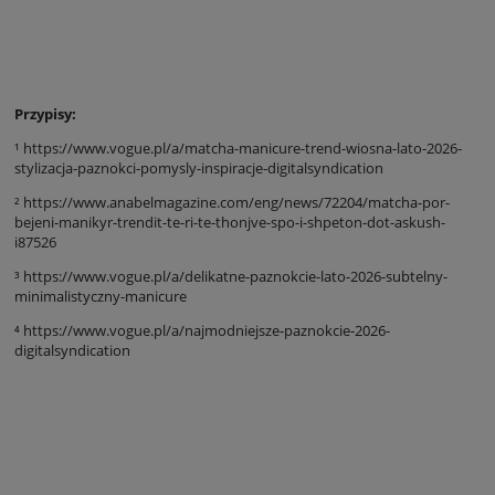
Przypisy:
¹ https://www.vogue.pl/a/matcha-manicure-trend-wiosna-lato-2026-
stylizacja-paznokci-pomysly-inspiracje-digitalsyndication
² https://www.anabelmagazine.com/eng/news/72204/matcha-por-
bejeni-manikyr-trendit-te-ri-te-thonjve-spo-i-shpeton-dot-askush-
i87526
³ https://www.vogue.pl/a/delikatne-paznokcie-lato-2026-subtelny-
minimalistyczny-manicure
⁴ https://www.vogue.pl/a/najmodniejsze-paznokcie-2026-
digitalsyndication