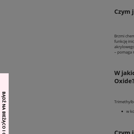
Czym 
Brzmi chem
funkcję in
akrylowego
– pomaga ro
W jaki
Oxide
Trimethylb
w ko
Czym j