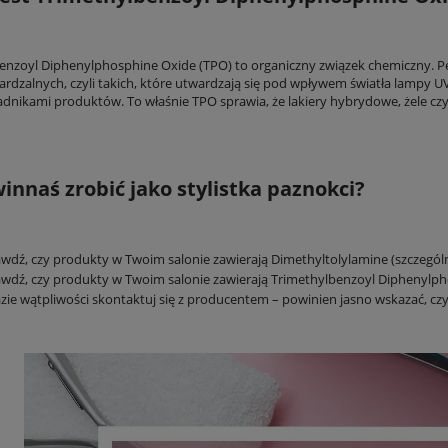
enzoyl Diphenylphosphine Oxide (TPO) to organiczny związek chemiczny. Peł
ardzalnych, czyli takich, które utwardzają się pod wpływem światła lampy UV
adnikami produktów. To właśnie TPO sprawia, że lakiery hybrydowe, żele czy 
innaś zrobić jako stylistka paznokci?
wdź, czy produkty w Twoim salonie zawierają Dimethyltolylamine (szczególn
wdź, czy produkty w Twoim salonie zawierają Trimethylbenzoyl Diphenylph
zie wątpliwości skontaktuj się z producentem – powinien jasno wskazać, cz