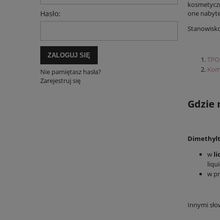
kosmetyczn
one nabyte
Hasło:
Stanowisko
ZALOGUJ SIĘ
TPO 
Komu
Nie pamiętasz hasła?
Zarejestruj się
Gdzie
Dimethylt
w
l
liq
w p
Innymi sło