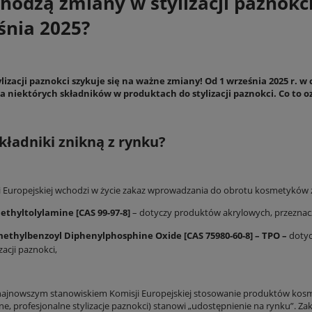
odzą zmiany w stylizacji paznokci 
śnia 2025?
lizacji paznokci szykuje się na ważne zmiany! Od 1 września 2025 r. w
a niektórych składników w produktach do stylizacji paznokci. Co to 
ling złuszczający dla mężczyzn
Claresa Lakier hybrydowy LOLLIPOP 3 -
llabic Tricho Grow Therapy
składniki znikną z rynku?
9,90 zł
9,90 zł
44,99 zł
16,90 zł
DO KOSZYKA
DO KOSZYKA
ii Europejskiej wchodzi w życie zakaz wprowadzania do obrotu kosmetyków z
ethyltolylamine [CAS 99-97-8]
– dotyczy produktów akrylowych, przeznaczo
methylbenzoyl Diphenylphosphine Oxide [CAS 75980-60-8] – TPO –
dotyc
izacji paznokci,
najnowszym stanowiskiem Komisji Europejskiej stosowanie produktów kosm
e, profesjonalne stylizacje paznokci) stanowi „udostępnienie na rynku”. Z