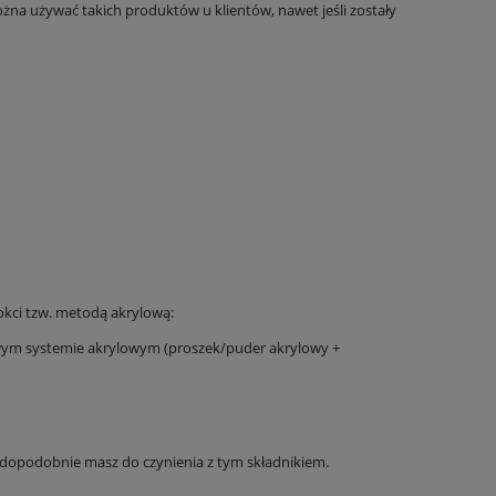
żna używać takich produktów u klientów, nawet jeśli zostały
okci tzw. metodą akrylową:
ym systemie akrylowym (proszek/puder akrylowy +
awdopodobnie masz do czynienia z tym składnikiem.