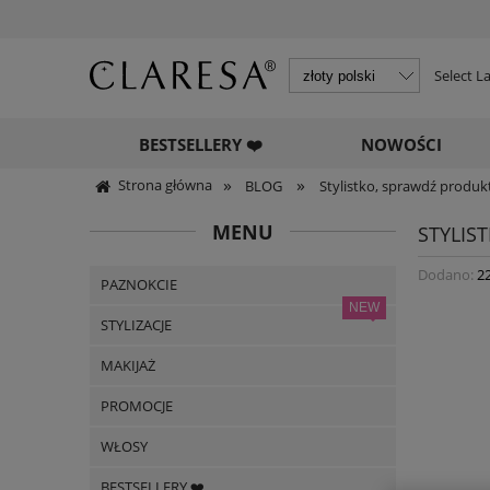
Select 
BESTSELLERY ❤️
NOWOŚCI
»
»
Strona główna
BLOG
Stylistko, sprawdź produk
MENU
STYLIS
Dodano:
2
PAZNOKCIE
STYLIZACJE
MAKIJAŻ
PROMOCJE
WŁOSY
BESTSELLERY ❤️