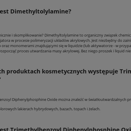
jest
Dimethyltolylamine?
icznie i skomplikowanie? Dimethyltolylamine to organiczny związek chemic
icjatora w procesie polimeryzacji układów akrylowych. Jest niezbędny do zai
 oraz monomerami znajdującymi się w liquidzie (lub aktywatorze - w przypa
zpocząć proces utwardzania masy akrylowej. Bez niego proszek i liquid nie s
ch produktach kosmetycznych występuje Tri
?
enzoyl Diphenylphosphine Oxide można znaleźć w światłoutwardzalnych pro
lorowych lakierach hybrydowych, bazach, topach i żelach.
est Trimethylbenzoyl Diphenylphosphine Oxi