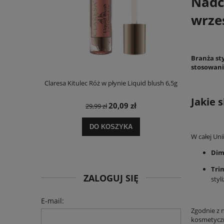
Nadch
wrze
Branża sty
stosowani
Claresa Kitulec Róż w płynie Liquid blush 6,5g
Kwasowy pee
150ml Ce
Jakie 
20,09 zł
29,99 zł
DO KOSZYKA
W całej Un
Dim
Tri
ZALOGUJ SIĘ
styl
E-mail:
Zgodnie z 
kosmetyczn