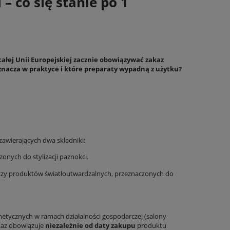
– co się stanie po 1
 całej Unii Europejskiej zacznie obowiązywać zakaz
oznacza w praktyce i które preparaty wypadną z użytku?
5g
CLARESA 2W1 korektor i podkład kryjący
PALU Top Coat
LIQUID PERFECTION 104 NUDE 34g
21,00 zł
2
34,99 zł
32,00 zł
DO KOSZYKA
DO KO
awierających dwa składniki:
nych do stylizacji paznokci.
zy produktów światłoutwardzalnych, przeznaczonych do
etycznych w ramach działalności gospodarczej (salony
akaz obowiązuje
niezależnie od daty zakupu
produktu