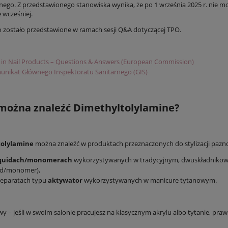
ego. Z przedstawionego stanowiska wynika, że po 1 września 2025 r. nie mo
 wcześniej.
 zostało przedstawione w ramach sesji Q&A dotyczącej TPO.
in Nail Products – Questions & Answers (European Commission)
nikat Głównego Inspektoratu Sanitarnego (GIS)
 można znaleźć
Dimethyltolylamine?
olylamine
można znaleźć w produktach przeznaczonych do stylizacji pazn
iquidach/monomerach
wykorzystywanych w tradycyjnym, dwuskładnikow
uid/monomer),
reparatach typu
aktywator
wykorzystywanych w manicure tytanowym.
wy – jeśli w swoim salonie pracujesz na klasycznym akrylu albo tytanie, pr