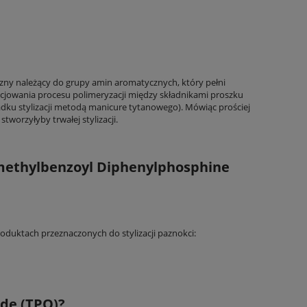
zny należący do grupy amin aromatycznych, który pełni
nicjowania procesu polimeryzacji między składnikami proszku
dku stylizacji metodą manicure tytanowego). Mówiąc prościej
tworzyłyby trwałej stylizacji.
methylbenzoyl Diphenylphosphine
duktach przeznaczonych do stylizacji paznokci:
de (TPO)?