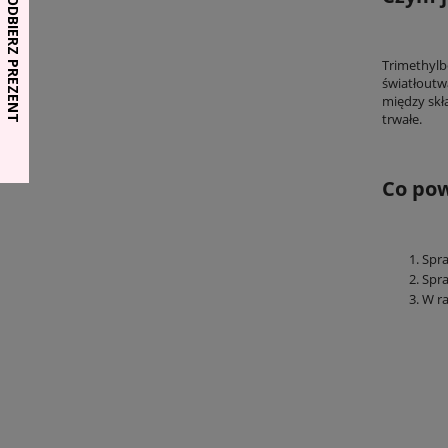
Trimethylb
światłoutw
między skł
trwałe.
Co pow
Spra
Spra
W ra