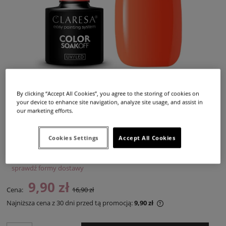
By clicking “Accept All Cookies”, you agree to the storing of cookies on
your device to enhance site navigation, analyze site usage, and assist in
our marketing efforts.
Cookies Settings
Accept All Cookies
Dostępność:
duża ilość
Dostawa:
od 12,99 zł
- InPost Paczkomat 24/7,
(Polska)
sprawdź formy dostawy
Cena nie zawiera ewentualnych kosztów płatności
9,90 zł
Cena:
16,90 zł
Najniższa cena z 30 dni przed tą promocją:
9,90 zł
Jeżeli produkt jest
30 dni, wyświetlana