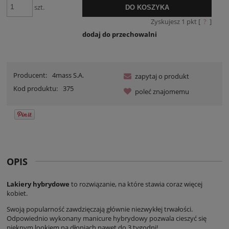
momentu, kiedy pro
szt.
DO KOSZYKA
sprzedaży.
Zyskujesz
1
pkt [
?
]
dodaj do przechowalni
Producent:
4mass S.A.
zapytaj o produkt
Kod produktu:
375
poleć znajomemu
OPIS
Lakiery hybrydowe
to rozwiązanie, na które stawia coraz więcej
kobiet.
Swoją popularność zawdzięczają głównie niezwykłej trwałości.
Odpowiednio wykonany manicure hybrydowy pozwala cieszyć się
pięknym lookiem na dłoniach nawet do 3 tygodni!