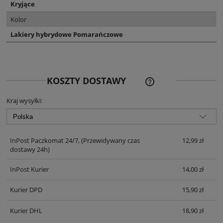
Kryjące
Kolor
Lakiery hybrydowe Pomarańczowe
CENA NIE ZAWIERA EWE
KOSZTY DOSTAWY
KOSZTÓW PŁATNOŚCI
Kraj wysyłki:
InPost Paczkomat 24/7,
(Przewidywany czas
12,99 zł
dostawy 24h)
InPost Kurier
14,00 zł
Kurier DPD
15,90 zł
Kurier DHL
18,90 zł