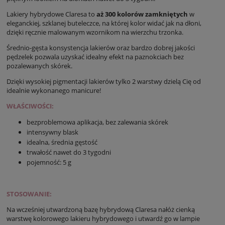
Lakiery hybrydowe Claresa to
aż 300 kolorów zamkniętych
w
eleganckiej, szklanej buteleczce, na której kolor widać jak na dłoni,
dzięki ręcznie malowanym wzornikom na wierzchu trzonka.
Średnio-gęsta konsystencja lakierów oraz bardzo dobrej jakości
pędzelek pozwala uzyskać idealny efekt na paznokciach bez
pozalewanych skórek.
Dzięki wysokiej pigmentacji lakierów tylko 2 warstwy dzielą Cię od
idealnie wykonanego manicure!
WŁAŚCIWOŚCI:
bezproblemowa aplikacja, bez zalewania skórek
intensywny blask
idealna, średnia gęstość
trwałość nawet do 3 tygodni
pojemność: 5 g
STOSOWANIE:
Na wcześniej utwardzoną bazę hybrydową Claresa nałóż cienką
warstwę kolorowego lakieru hybrydowego i utwardź go w lampie