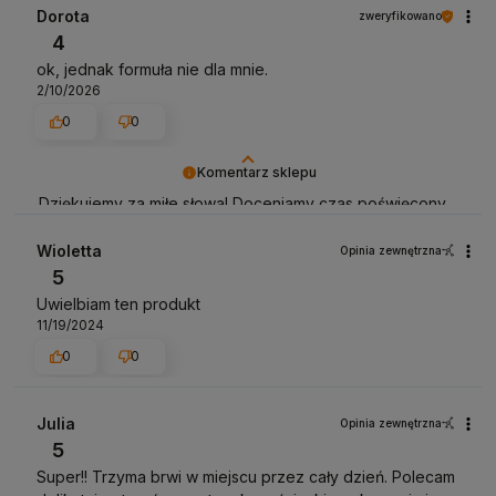
Dorota
zweryfikowano
4
ok, jednak formuła nie dla mnie.
2/10/2026
0
0
Komentarz sklepu
Dziękujemy za miłe słowa! Doceniamy czas poświęcony
na podzielenie się z nami Twoim doświadczeniem.
Jesteśmy szczęśliwi, że mamy takich klientów. Z
Wioletta
Opinia zewnętrzna
pozdrowieniami, obsługa sklepu.
5
Uwielbiam ten produkt
11/19/2024
0
0
Julia
Opinia zewnętrzna
5
Super!! Trzyma brwi w miejscu przez cały dzień. Polecam