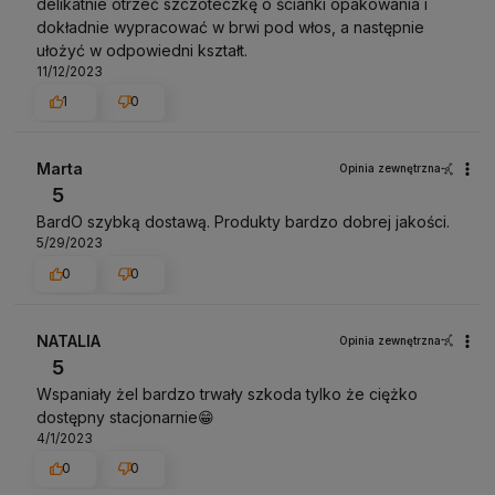
delikatnie otrzeć szczoteczkę o ścianki opakowania i
dokładnie wypracować w brwi pod włos, a następnie
ułożyć w odpowiedni kształt.
11/12/2023
1
0
Marta
Opinia zewnętrzna
5
BardO szybką dostawą. Produkty bardzo dobrej jakości.
5/29/2023
0
0
NATALIA
Opinia zewnętrzna
5
Wspaniały żel bardzo trwały szkoda tylko że ciężko
dostępny stacjonarnie😁
4/1/2023
0
0