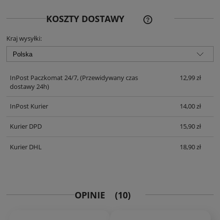
CENA NIE ZAWIERA EWE
KOSZTY DOSTAWY
KOSZTÓW PŁATNOŚCI
Kraj wysyłki:
InPost Paczkomat 24/7,
(Przewidywany czas
12,99 zł
dostawy 24h)
InPost Kurier
14,00 zł
Kurier DPD
15,90 zł
Kurier DHL
18,90 zł
OPINIE
(10)