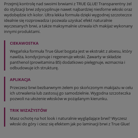
Przejmij kontrolę nad swoimi brwiami z TRUE GLUE! Transparentny żel
do stylizacji brwi zdyscyplinuje nawet najbardziej niesforne włoski oraz
wydobędzie ich kolor. Ultra lekka formuła dzięki wygodnej szczoteczce
idealnie się rozprowadza i pozwala uzyskać efekt naturalnie
wyczesanych brwi, a także maksymalnie utrwala ich makijaż wykonany
innymi produktami.
CIEKAWOSTKA
Wegańska formuła True Glue! bogata jest w ekstrakt z aloesu, który
nawilża, kondycjonuje i regeneruje włoski. Zawarty w składzie
panthenol (prowitamina B5) dodatkowo pielęgnuje, wzmacnia i
odbudowuje ich strukturę.
APLIKACJA
Przeczesz brwi bezbarwnym żelem po skończonym makijażu w celu
ich utrwalenia lub zastosuj go samodzielnie. Wygodna szczoteczka
pozwoli na ułożenie włosków w pożądanym kierunku.
TRIK WIZAŻYSTÓW
Masz ochotę na hot look i naturalnie wyglądające brwi? Wyczesz
włoski do góry i ciesz się efektem jak po laminacji brwi z True Glue!