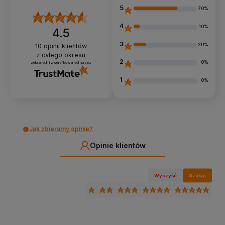
5
70%
4
10%
4.5
3
20%
10
opinii klientów
z całego okresu
2
0%
zebranych i zweryfikowanych przez
1
0%
Jak zbieramy opinie?
Opinie klientów
Wyczyść
Szukaj