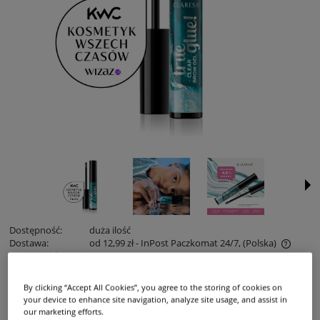
Dostępność:
duża ilość
Dostawa:
od 12,99 zł
- InPost Paczkomat 24/7,
(Polska)
sprawdź formy dostawy
Cena nie zawiera ewentualnych kosztów płatności
8,99 zł
Cena:
14,99 zł
By clicking “Accept All Cookies”, you agree to the storing of cookies on
your device to enhance site navigation, analyze site usage, and assist in
Najniższa cena z 30 dni przed tą promocją:
14,99 zł
our marketing efforts.
Jeżeli produkt jes