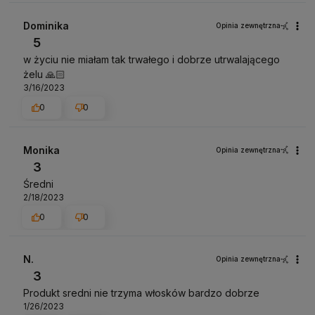
Dominika
Opinia zewnętrzna
5
w życiu nie miałam tak trwałego i dobrze utrwalającego
żelu 🙏🏻
3/16/2023
0
0
Monika
Opinia zewnętrzna
3
Średni
2/18/2023
0
0
N.
Opinia zewnętrzna
3
Produkt sredni nie trzyma włosków bardzo dobrze
1/26/2023