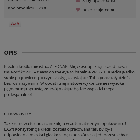
zapytaj o produkt
Kod produktu:
28382
poleć znajomemu
OPIS
Idealna kredka nie istn… A JEDNAK! Miękkość aplikacji i całodniowa
trwałość koloru – z easy on the eye to banalnie PROSTE! Kredka gładko
sunie po powiece, po czym zastyga, zostając z Tobą przez cały dzień,
bez rozmazywania. W dodatku jej matowe wykończenie i wysoka
pigmentacja sprawią, że Twój makijaż będzie wyglądał mega
profesjonalnie!
CIEKAWOSTKA
Tak kremowa formuła zamknięta w automatycznym opakowaniu?!
EASY! Konsystencja kredki została opracowana tak, by była
odpowiednio miękka i gładko sunęła po skórze, a jednocześnie była