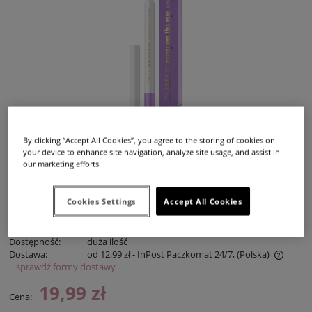
By clicking “Accept All Cookies”, you agree to the storing of cookies on
your device to enhance site navigation, analyze site usage, and assist in
our marketing efforts.
Cookies Settings
Accept All Cookies
Dostępność:
duża ilość
Dostawa:
od 12,99 zł
- InPost Paczkomat 24/7,
(Polska)
sprawdź formy dostawy
Cena nie zawiera ewentualnych kosztów płatności
19,99 zł
Cena: