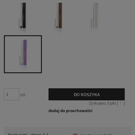
szt.
DO KOSZYKA
Zyskujesz
3
pkt [
?
]
dodaj do przechowalni
Producent:
4mass S.A.