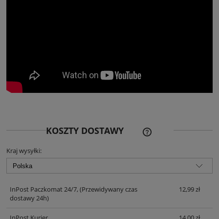
CENA NIE ZAWIERA EWE
KOSZTY DOSTAWY
KOSZTÓW PŁATNOŚCI
Kraj wysyłki:
InPost Paczkomat 24/7,
(Przewidywany czas
12,99 zł
dostawy 24h)
InPost Kurier
14,00 zł