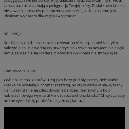
zastygająca i nie łamała się. W jej składzie znajdziesz witaminę E i wosk
carnauba, które zadbają o pielęgnację Twojej skóry. Dodatkowo kredka
nie zawiera surowców pochodzenia zwierzęcego, dzięki czemu jest
idealnym wyborem dla wegan i wegetarian.
APLIKACJA
Kredki easy on the eye możesz używać na różne sposoby! Nie tylko
nałożyć ją na linię wodną czy stworzyć nią kreskę na powiece, ale dzięki
temu, że idealnie się rozciera, z łatwością wykonasz nią smoky eyes.
TRIK WIZAŻYSTÓW
Wybierz jeden z kolorów i użyj jako bazy pod błyszczący cień! Nałóż
kredkę na powiekę ruchomą i rozetrzyj, po czym wklep w nią wybrany
cień. Blask stanie się zdecydowanie bardziej intensywny, a kolor
nabierze nowego wymiaru! A może rozświetlona kreska? Chwyć za easy
on the eye i daj się ponieść makijażowej fantazji!