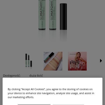
Dostępność:
duża ilość
Dostawa:
od 12,99 zł
- InPost Paczkomat 24/7,
(Polska)
sprawdź formy dostawy
Cena nie zawiera ewentualnych kosztów płatności
By clicking “Accept All Cookies”, you agree to the storing of cookies on
12,99 zł
your device to enhance site navigation, analyze site usage, and assist in
Cena:
our marketing efforts.