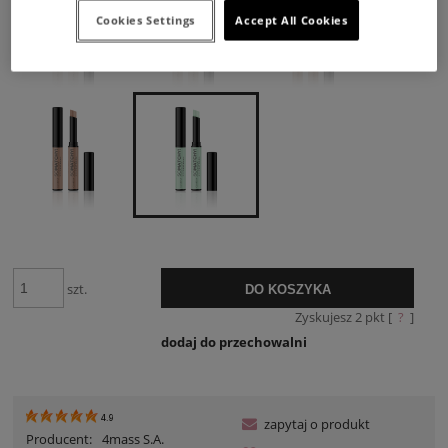
Cookies Settings
Accept All Cookies
szt.
DO KOSZYKA
Zyskujesz
2
pkt [
?
]
dodaj do przechowalni
4.9
zapytaj o produkt
Producent:
4mass S.A.