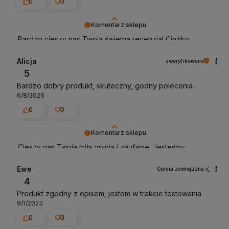
0
0
Komentarz sklepu
Bardzo cieszy nas Twoja świetna recenzja! Ciężko
pracujemy, aby sprostać wymaganiom klientów takich jak
Ty i jesteśmy zadowoleni, że nam się udało. Mamy
Alicja
zweryfikowano
nadzieję, że do nas wrócisz :) Pozdrawiamy
5
Bardzo dobry produkt, skuteczny, godny polecenia.
6/8/2026
0
0
Komentarz sklepu
Cieszy nas Twoja miła opinia i zaufanie. Jesteśmy
wdzięczni za tak wspaniałych klientów jak Ty. Z
pozdrowieniami, obsługa sklepu.
Ewe
Opinia zewnętrzna
4
Produkt zgodny z opisem, jestem w trakcie testowania
9/1/2023
0
0