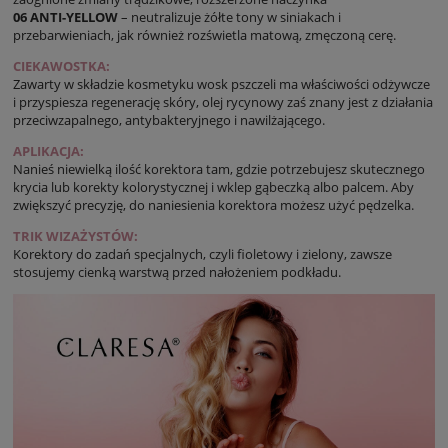
06 ANTI-YELLOW
– neutralizuje żółte tony w siniakach i
przebarwieniach, jak również rozświetla matową, zmęczoną cerę.
CIEKAWOSTKA:
Zawarty w składzie kosmetyku wosk pszczeli ma właściwości odżywcze
i przyspiesza regenerację skóry, olej rycynowy zaś znany jest z działania
przeciwzapalnego, antybakteryjnego i nawilżającego.
APLIKACJA:
Nanieś niewielką ilość korektora tam, gdzie potrzebujesz skutecznego
krycia lub korekty kolorystycznej i wklep gąbeczką albo palcem. Aby
zwiększyć precyzję, do naniesienia korektora możesz użyć pędzelka.
TRIK WIZAŻYSTÓW:
Korektory do zadań specjalnych, czyli fioletowy i zielony, zawsze
stosujemy cienką warstwą przed nałożeniem podkładu.