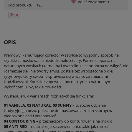
poleć znajomemu
Kod produktu:
193
OPIS
Kremowy, kamuflujący korektor w sztyfcie to wygodny sposób na
szybkie zamaskowanie niedoskonałości cery. Formuła oparta na
naturalnych woskach (karnauba i pszczelim) jest odporna na wilgoć, nie
rozmazuje się i nie tworzy smug. Została też wzbogacona o olej
rycynowy, który świetnie sprawdza się w walce ze zmianami
trądzikowymi. Korektor zapewnia mocne krycie o naturalnym
wykończeniu i wysokiej trwałości.
Występuje w 4 wariantach różniących się funkcjami:
01 VANILLA, 02 NATURAL, 03 SUNNY
– to różne odcienie
tradycyjnego beżu, polecane do maskowania zmian skórnych,
niedoskonałości i przebarwień
04 CONTOURING
– przeznaczony do konturowania na mokro
05 ANTI-RED
– neutralizuje zaczerwienienia, takie jak rumień,
zaognione zmiany trądzikowe, rozszerzone naczynka