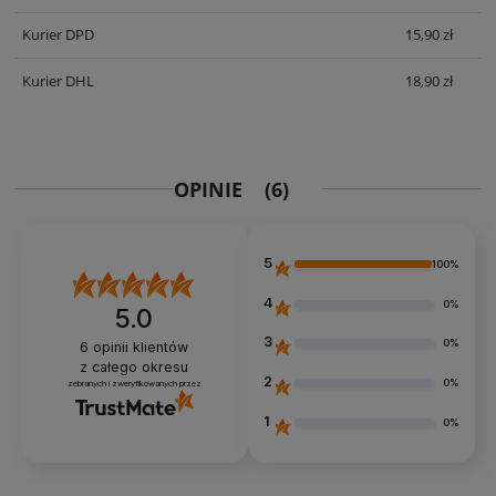
Kurier DPD
15,90 zł
Kurier DHL
18,90 zł
OPINIE
(6)
5
100%
4
0%
5.0
3
0%
6
opinii klientów
z całego okresu
2
0%
zebranych i zweryfikowanych przez
1
0%