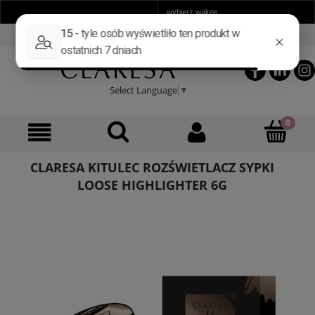
ZAREJESTRUJ SIĘ
ZALOGUJ SIĘ
Select Language
▼
CLARESA KITULEC ROZŚWIETLACZ SYPKI
LOOSE HIGHLIGHTER 6G