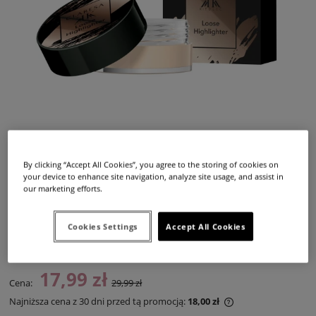
By clicking “Accept All Cookies”, you agree to the storing of cookies on
your device to enhance site navigation, analyze site usage, and assist in
our marketing efforts.
Dostępność:
duża ilość
Cookies Settings
Accept All Cookies
Dostawa:
od 12,99 zł
- InPost Paczkomat 24/7,
(Polska)
sprawdź formy dostawy
Cena nie zawiera ewentualnych kosztów płatności
17,99 zł
Cena:
29,99 zł
Najniższa cena z 30 dni przed tą promocją:
18,00 zł
Jeżeli produkt jes