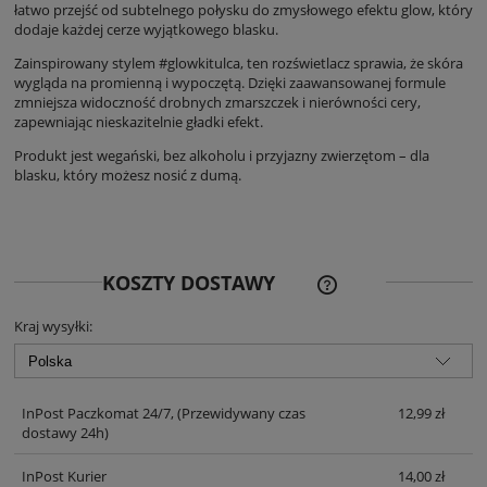
łatwo przejść od subtelnego połysku do zmysłowego efektu glow, który
dodaje każdej cerze wyjątkowego blasku.
Zainspirowany stylem #glowkitulca, ten rozświetlacz sprawia, że skóra
wygląda na promienną i wypoczętą. Dzięki zaawansowanej formule
zmniejsza widoczność drobnych zmarszczek i nierówności cery,
zapewniając nieskazitelnie gładki efekt.
Produkt jest wegański, bez alkoholu i przyjazny zwierzętom – dla
blasku, który możesz nosić z dumą.
CENA NIE ZAWIERA EWE
KOSZTY DOSTAWY
KOSZTÓW PŁATNOŚCI
Kraj wysyłki:
InPost Paczkomat 24/7,
(Przewidywany czas
12,99 zł
dostawy 24h)
InPost Kurier
14,00 zł