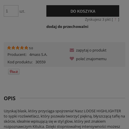
30 dni, wyświetlan
momentu, kiedy pr
szt.
DO KOSZYKA
sprzedaży.
Zyskujesz
3
pkt [
?
]
dodaj do przechowalni
5.0
zapytaj o produkt
Producent:
4mass S.A.
poleć znajomemu
Kod produktu:
30559
OPIS
Uzyskaj blask, który przyciąga spojrzenia! Nasz LOOSE HIGHLIGHTER
to sypki rozświetlacz, który pozwala tworzyć piękną, błyszczącą taflę na
skórze, idealnie wpisującą się w styl glow, który jest znakiem
rozpoznawczym Kitulca. Dzięki stopniowalnej intensywności możesz