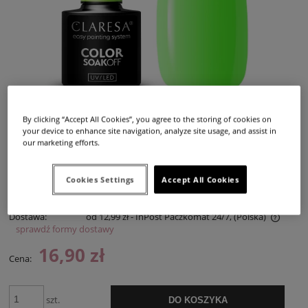
By clicking “Accept All Cookies”, you agree to the storing of cookies on
your device to enhance site navigation, analyze site usage, and assist in
our marketing efforts.
Cookies Settings
Accept All Cookies
Dostępność:
duża ilość
Dostawa:
od 12,99 zł
- InPost Paczkomat 24/7,
(Polska)
sprawdź formy dostawy
Cena nie zawiera ewentualnych kosztów płatności
16,90 zł
Cena:
szt.
DO KOSZYKA