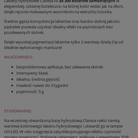
Lakiery hybrydowe Claresa to
aż 300 kolorów zamkniętych
w
eleganckiej, szklanej buteleczce, na której kolor widać jak na dłoni,
dzięki ręcznie malowanym wzornikom na wierzchu trzonka.
Średnio-gęsta konsystencja lakierów oraz bardzo dobrej jakości
pędzelek pozwala uzyskać idealny efekt na paznokciach bez
pozalewanych skórek.
Dzięki wysokiej pigmentacji lakierów tylko 2 warstwy dzielą Cię od
idealnie wykonanego manicure!
WŁAŚCIWOŚCI:
bezproblemowa aplikacja, bez zalewania skórek
intensywny blask
idealna, średnia gęstość
trwałość nawet do 3 tygodni
pojemność: 5 g
STOSOWANIE:
Na wcześniej utwardzoną bazę hybrydową Claresa nałóż cienką
warstwę kolorowego lakieru hybrydowego i utwardź go w lampie
UV/LED. W celu osiągnięcia satysfakcjonującego efektu czynność
możesz powtórzyć. Stylizację zabezpiecz, aplikując i utwardzając TOP