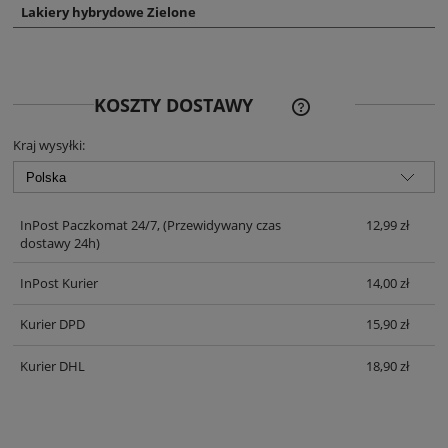
Lakiery hybrydowe Zielone
CENA NIE ZAWIERA EWE
KOSZTY DOSTAWY
KOSZTÓW PŁATNOŚCI
Kraj wysyłki:
InPost Paczkomat 24/7,
(Przewidywany czas
12,99 zł
dostawy 24h)
InPost Kurier
14,00 zł
Kurier DPD
15,90 zł
Kurier DHL
18,90 zł