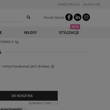
ZAREJESTRUJ SIĘ
ZALOGUJ SIĘ
Koszyk:
(pusty)
E
WŁOSY
STYLIZACJE
TORIES 3 -5g
G
ł
- InPost Paczkomat 24/7,
(Polska)
e zawiera ewentualnych kosztów
i
DO KOSZYKA
Zyskujesz
3
pkt [
?
]
o przechowalni