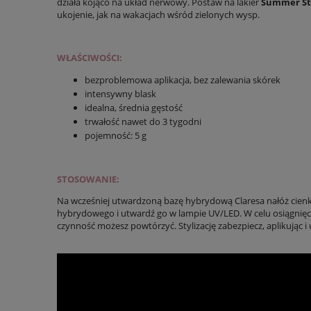
działa kojąco na układ nerwowy. Postaw na lakier
Summer Sto
ukojenie, jak na wakacjach wśród zielonych wysp.
WŁAŚCIWOŚCI:
bezproblemowa aplikacja, bez zalewania skórek
intensywny blask
idealna, średnia gęstość
trwałość nawet do 3 tygodni
pojemność: 5 g
STOSOWANIE:
Na wcześniej utwardzoną bazę hybrydową Claresa nałóż cien
hybrydowego i utwardź go w lampie UV/LED. W celu osiągnięc
czynność możesz powtórzyć. Stylizację zabezpiecz, aplikując i