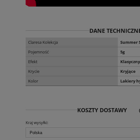
DANE TECHNICZN
Claresa Kolekcja
Summer S
Pojemność
5g
Efekt
Klasyczny
Krycie
Kryjące
Kolor
Lakiery h
KOSZTY DOSTAWY
CE
Kraj wysyłki:
KO