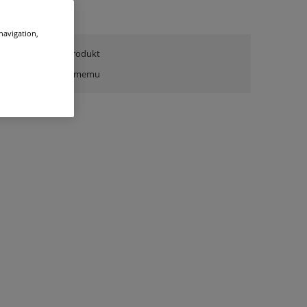
 navigation,
zapytaj o produkt
poleć znajomemu