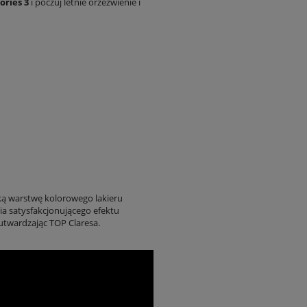
ries 3
i poczuj letnie orzeźwienie i
ką warstwę kolorowego lakieru
ia satysfakcjonującego efektu
 utwardzając TOP Claresa.