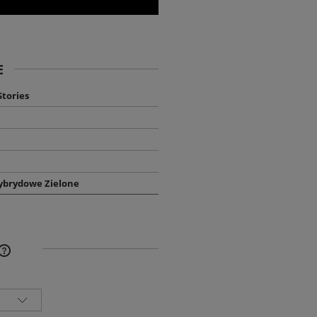
E
tories
ybrydowe Zielone
NA NIE ZAWIERA EWENTUALNYCH
SZTÓW PŁATNOŚCI