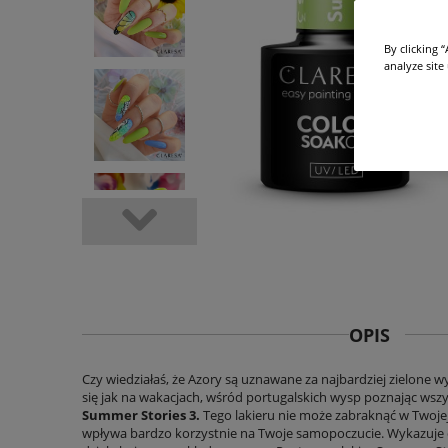
By clicking 
analyze site
OPIS
Czy wiedziałaś, że Azory są uznawane za najbardziej zielone wy
się jak na wakacjach, wśród portugalskich wysp poznając wszys
Summer Stories 3.
Tego lakieru nie może zabraknąć w Twojej 
wpływa bardzo korzystnie na Twoje samopoczucie. Wykazuje dz