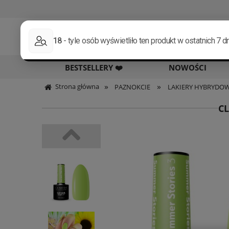
Select 
BESTSELLERY ❤️
NOWOŚCI
»
»
Strona główna
PAZNOKCIE
LAKIERY HYBRYDO
C