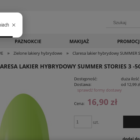
Language
▼
PAZNOKCIE
MAKIJAŻ
PROMOCJ
»
»
WE
Zielone lakiery hybrydowe
Claresa lakier hybrydowy SUMMER S
LARESA LAKIER HYBRYDOWY SUMMER STORIES 3 -5
Dostępność:
duża ilość
Dostawa:
od 12,99 z
sprawdź formy dostawy
Cena ni
16,90 zł
Cena:
płatnośc
szt.
dodaj d