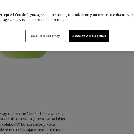
“Accept All Cookies”, you agree to the storing of cookies on your device to enhance site
 usage, and assist in our marketing efforts.
Producent:
4mass S.A.
Kod produktu:
477
Cookies Settings
Accept All Cookies
spy na świecie? Jeżeli chcesz poczuć
tkie oblicza natury, postaw na lakier
kolekcji! W końcu zielony kolor
iałanie relaksujące, uspokajające i