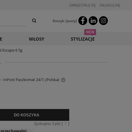
ZAREJESTRUJ SIĘ
ZALOGUJ SIĘ
Koszyk:
(pusty)
E
WŁOSY
STYLIZACJE
l Escape 6 5g
G
ł
- InPost Paczkomat 24/7,
(Polska)
e zawiera ewentualnych kosztów
i
DO KOSZYKA
Zyskujesz
3
pkt [
?
]
o przechowalni