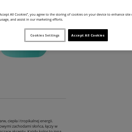
“Accept All Cookies”, you agree to the storing of cookies on your device to enhance site
 usage, and assist in our marketing efforts.
5.0
Producent:
4mass S.A.
Cookies Settings
Accept All Cookies
Kod produktu:
33652
, ciepła i tropikalnej energii.
owymi zachodami słońca, łączy w
czące akcenty. Każdy kolor to inna