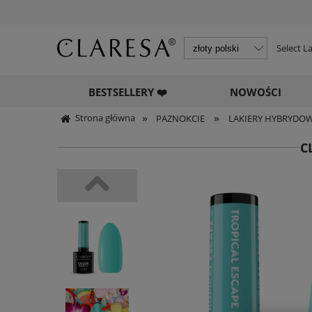
Select 
BESTSELLERY ❤️
NOWOŚCI
»
»
Strona główna
PAZNOKCIE
LAKIERY HYBRYDO
C