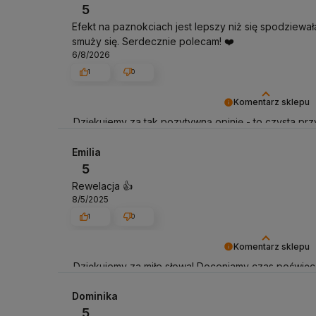
5
Efekt na paznokciach jest lepszy niż się spodziewała
smuży się. Serdecznie polecam! ❤️
6/8/2026
1
0
Komentarz sklepu
Dziękujemy za tak pozytywną opinię - to czysta pr
klientów! Doceniamy czas i wysiłek włożony w podzi
doświadczeniami. Do zobaczenia!
Emilia
5
Rewelacja 👍️
8/5/2025
1
0
Komentarz sklepu
Dziękujemy za miłe słowa! Doceniamy czas poświęco
Twoim doświadczeniem. Jesteśmy szczęśliwi, że mam
pozdrowieniami, obsługa sklepu.
Dominika
5