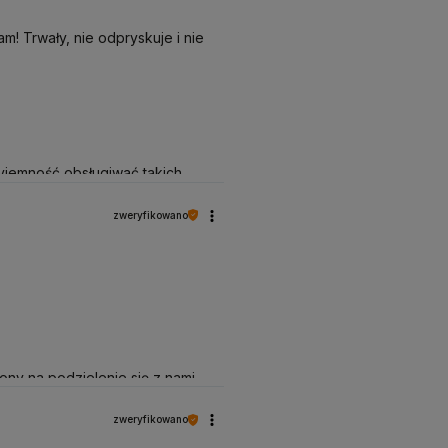
m! Trwały, nie odpryskuje i nie
zyjemność obsługiwać takich
elenie się z nami Twoimi
zweryfikowano
ny na podzielenie się z nami
y takich klientów. Z
zweryfikowano