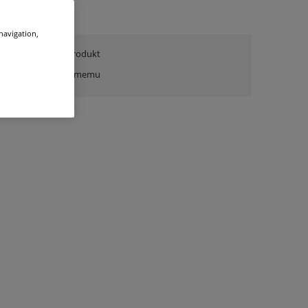
 navigation,
zapytaj o produkt
poleć znajomemu