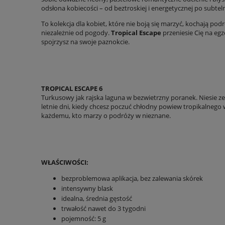
odsłona kobiecości – od beztroskiej i energetycznej po subtel
To kolekcja dla kobiet, które nie boją się marzyć, kochają pod
niezależnie od pogody.
Tropical Escape
przeniesie Cię na eg
spojrzysz na swoje paznokcie.
TROPICAL ESCAPE 6
Turkusowy jak rajska laguna w bezwietrzny poranek. Niesie ze 
letnie dni, kiedy chcesz poczuć chłodny powiew tropikalnego w
każdemu, kto marzy o podróży w nieznane.
WŁAŚCIWOŚCI:
bezproblemowa aplikacja, bez zalewania skórek
intensywny blask
idealna, średnia gęstość
trwałość nawet do 3 tygodni
pojemność: 5 g