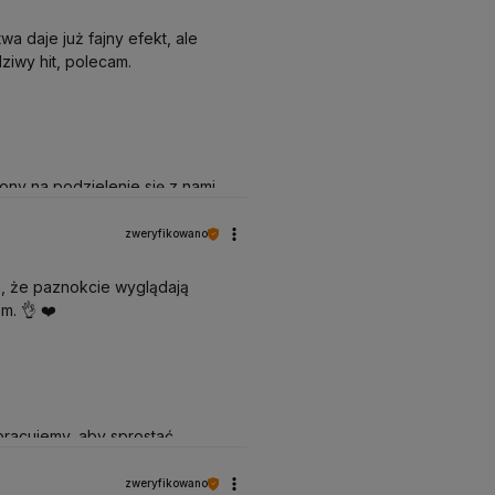
wa daje już fajny efekt, ale
ziwy hit, polecam.
ny na podzielenie się z nami
y takich klientów. Z
zweryfikowano
a, że paznokcie wyglądają
m. 👌 ❤️
pracujemy, aby sprostać
oleni, że nam się udało.
zweryfikowano