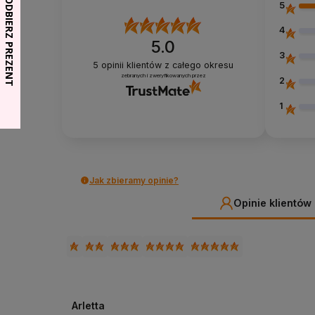
5
4
5.0
3
5
opinii klientów
z całego okresu
zebranych i zweryfikowanych przez
2
1
Jak zbieramy opinie?
Opinie klientów
Arletta