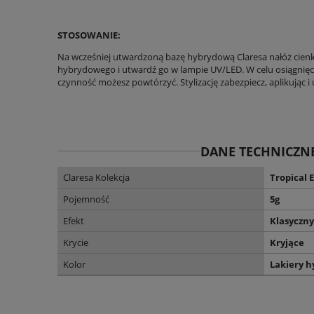
STOSOWANIE:
Na wcześniej utwardzoną bazę hybrydową Claresa nałóż cien
hybrydowego i utwardź go w lampie UV/LED. W celu osiągnięc
czynność możesz powtórzyć. Stylizację zabezpiecz, aplikując i
DANE TECHNICZN
Claresa Kolekcja
Tropical 
Pojemność
5g
Efekt
Klasyczny
Krycie
Kryjące
Kolor
Lakiery h