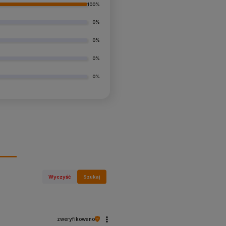
100%
0%
0%
0%
0%
Wyczyść
Szukaj
zweryfikowano