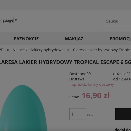
Language
▼
PAZNOKCIE
MAKIJAŻ
PROMOCJ
»
»
WE
Niebieskie lakiery hybrydowe
Claresa Lakier hybrydowy Tropica
LARESA LAKIER HYBRYDOWY TROPICAL ESCAPE 6 5
Dostępność:
duża ilość
Dostawa:
od 12,99 z
sprawdź formy dostawy
Cena ni
16,90 zł
Cena:
płatnośc
szt.
dodaj d