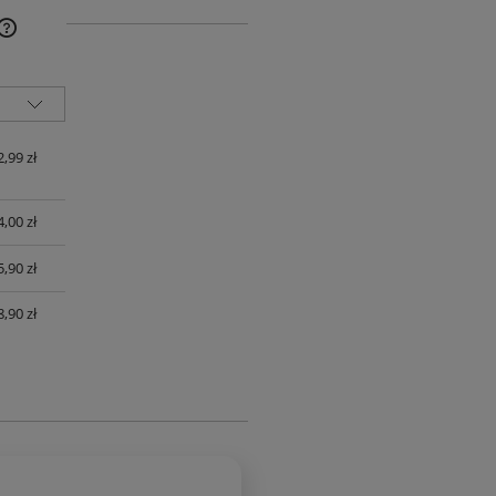
NA NIE ZAWIERA EWENTUALNYCH
SZTÓW PŁATNOŚCI
2,99 zł
4,00 zł
5,90 zł
8,90 zł