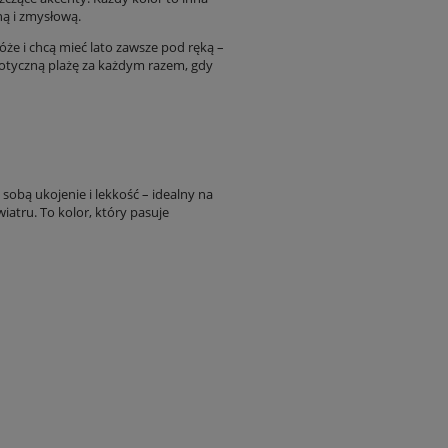
ną i zmysłową.
róże i chcą mieć lato zawsze pod ręką –
zotyczną plażę za każdym razem, gdy
sobą ukojenie i lekkość – idealny na
iatru. To kolor, który pasuje