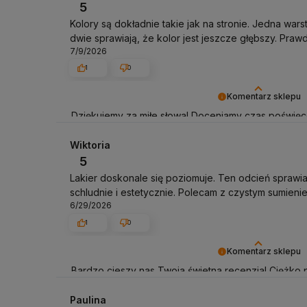
5
Kolory są dokładnie takie jak na stronie. Jedna warst
dwie sprawiają, że kolor jest jeszcze głębszy. Prawd
7/9/2026
1
0
Komentarz sklepu
Dziękujemy za miłe słowa! Doceniamy czas poświęco
Twoim doświadczeniem. Jesteśmy szczęśliwi, że mam
pozdrowieniami, obsługa sklepu.
Wiktoria
5
Lakier doskonale się poziomuje. Ten odcień sprawi
schludnie i estetycznie. Polecam z czystym sumienie
6/29/2026
1
0
Komentarz sklepu
Bardzo cieszy nas Twoja świetna recenzja! Ciężko 
wymaganiom klientów takich jak Ty i jesteśmy zadow
Mamy nadzieję, że do nas wrócisz :) Pozdrawiamy
Paulina