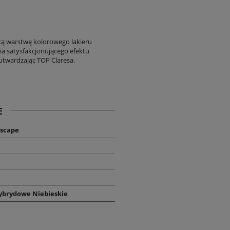
ką warstwę kolorowego lakieru
ia satysfakcjonującego efektu
 utwardzając TOP Claresa.
E
Escape
ybrydowe Niebieskie