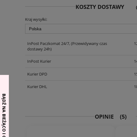
KOSZTY DOSTAWY
CE
Kraj wysyłki:
KO
InPost Paczkomat 24/7,
(Przewidywany czas
1
dostawy 24h)
InPost Kurier
1
Kurier DPD
1
Kurier DHL
1
OPINIE
(5)