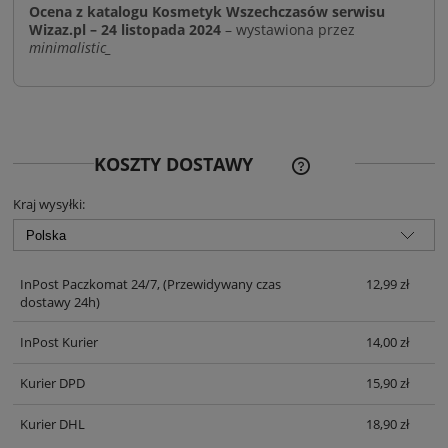
Ocena z katalogu Kosmetyk Wszechczasów serwisu
Wizaz.pl – 24 listopada 2024
– wystawiona przez
minimalistic_
CENA NIE ZAWIERA EWE
KOSZTY DOSTAWY
KOSZTÓW PŁATNOŚCI
Kraj wysyłki:
InPost Paczkomat 24/7,
(Przewidywany czas
12,99 zł
dostawy 24h)
InPost Kurier
14,00 zł
Kurier DPD
15,90 zł
Kurier DHL
18,90 zł