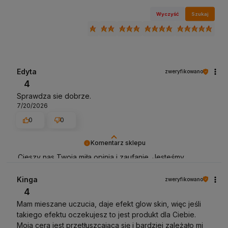
Wyczyść
Szukaj
Edyta
zweryfikowano
4
Sprawdza sie dobrze.
7/20/2026
0
0
Komentarz sklepu
Cieszy nas Twoja miła opinia i zaufanie. Jesteśmy
wdzięczni za tak wspaniałych klientów jak Ty. Z
pozdrowieniami, obsługa sklepu.
Kinga
zweryfikowano
4
Mam mieszane uczucia, daje efekt glow skin, więc jeśli
takiego efektu oczekujesz to jest produkt dla Ciebie.
Moja cera jest przetłuszcająca się i bardziej zależało mi