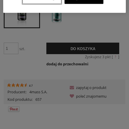
szt.
DO KOSZYKA
Zyskujesz
3
pkt [
?
]
dodaj do przechowalni
4.7
zapytaj o produkt
Producent:
4mass S.A.
poleć znajomemu
Kod produktu:
657