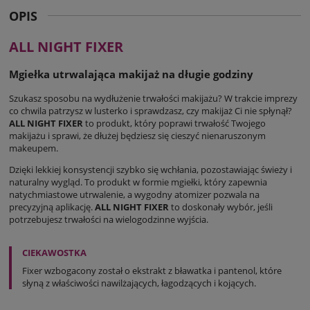
OPIS
ALL NIGHT FIXER
Mgiełka utrwalająca makijaż na długie godziny
Szukasz sposobu na wydłużenie trwałości makijażu? W trakcie imprezy
co chwila patrzysz w lusterko i sprawdzasz, czy makijaż Ci nie spłynął?
ALL NIGHT FIXER
to produkt, który poprawi trwałość Twojego
makijażu i sprawi, że dłużej będziesz się cieszyć nienaruszonym
makeupem.
Dzięki lekkiej konsystencji szybko się wchłania, pozostawiając świeży i
naturalny wygląd. To produkt w formie mgiełki, który zapewnia
natychmiastowe utrwalenie, a wygodny atomizer pozwala na
precyzyjną aplikację.
ALL NIGHT FIXER
to doskonały wybór, jeśli
potrzebujesz trwałości na wielogodzinne wyjścia.
CIEKAWOSTKA
Fixer wzbogacony został o ekstrakt z bławatka i pantenol, które
słyną z właściwości nawilżających, łagodzących i kojących.