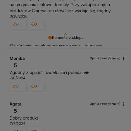
na utrzymaniu matowej formuły. Przy zakupie innych
produktów Claresa ten utrwalacz wydaje się zbędny.
3/26/2026
0
0
Komentarz sklepu
Dziękujemy za tak pozytywną opinię - to czysta
przyjemność obsługiwać takich klientów! Doceniamy
czas i wysiłek włożony w podzielenie się z nami Twoimi
Monika
Opinia zewnętrzna
doświadczeniami. Do zobaczenia!
5
Zgodny z opisem, uwielbiam i polecam❤️
7/8/2024
0
0
Agata
Opinia zewnętrzna
5
Dobry produkt
7/7/2024