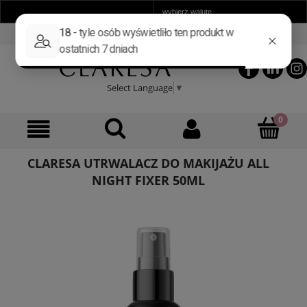
ZAREJESTRUJ SIĘ
ZALOGUJ SIĘ
Select Language
▼
CLARESA UTRWALACZ DO MAKIJAŻU ALL
NIGHT FIXER 50ML