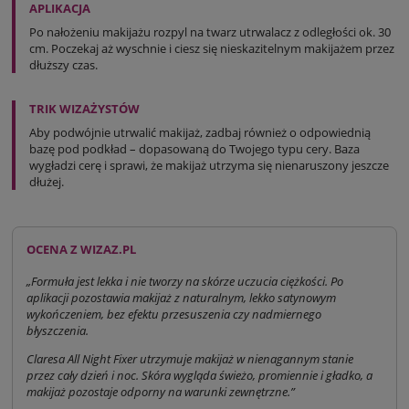
APLIKACJA
Po nałożeniu makijażu rozpyl na twarz utrwalacz z odległości ok. 30
cm. Poczekaj aż wyschnie i ciesz się nieskazitelnym makijażem przez
dłuższy czas.
TRIK WIZAŻYSTÓW
Aby podwójnie utrwalić makijaż, zadbaj również o odpowiednią
bazę pod podkład – dopasowaną do Twojego typu cery. Baza
wygładzi cerę i sprawi, że makijaż utrzyma się nienaruszony jeszcze
dłużej.
OCENA Z WIZAZ.PL
„Formuła jest lekka i nie tworzy na skórze uczucia ciężkości. Po
aplikacji pozostawia makijaż z naturalnym, lekko satynowym
wykończeniem, bez efektu przesuszenia czy nadmiernego
błyszczenia.
Claresa All Night Fixer utrzymuje makijaż w nienagannym stanie
przez cały dzień i noc. Skóra wygląda świeżo, promiennie i gładko, a
makijaż pozostaje odporny na warunki zewnętrzne.”