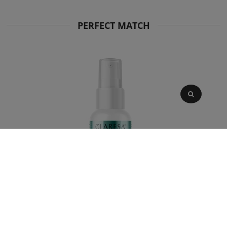
PERFECT MATCH
Claresa ALL DAY MIST Nawilżająco-odświeżająca mgiełka do twarzy
50ml