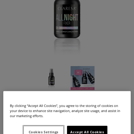
Dostępność:
duża ilość
Dostawa:
od 12,99 zł
- InPost Paczkomat 24/7,
(Polska)
By clicking “Accept All Cookies”, you agree to the storing of cookies on
sprawdź formy dostawy
Cena nie zawiera ewentualnych kosztów płatności
your device to enhance site navigation, analyze site usage, and assist in
17,99 zł
our marketing efforts.
Cena:
Cookies Settings
Accept All Cookies