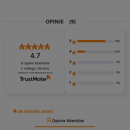
OPINIE
(9)
5
78%
4
22%
4.7
3
0%
9
opinii klientów
z całego okresu
2
0%
zebranych i zweryfikowanych przez
1
0%
Jak zbieramy opinie?
Opinie klientów