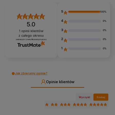
5
100%
4
0%
5.0
3
0%
1
opinii klientów
z całego okresu
2
0%
zebranych i zweryfikowanych przez
1
0%
Jak zbieramy opinie?
Opinie klientów
Wyczyść
Szukaj