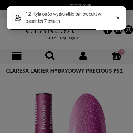
ZAREJESTRUJ SIĘ
ZALOGUJ SIĘ
Select Language
▼
CLARESA LAKIER HYBRYDOWY PRECIOUS PS2