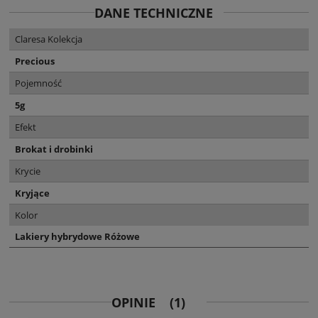
DANE TECHNICZNE
Claresa Kolekcja
Precious
Pojemność
5g
Efekt
Brokat i drobinki
Krycie
Kryjące
Kolor
Lakiery hybrydowe Różowe
OPINIE
(1)