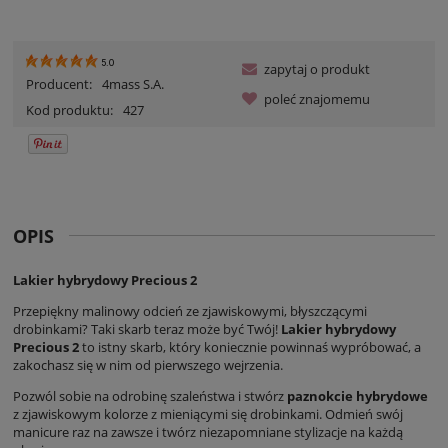
5.0
zapytaj o produkt
Producent:
4mass S.A.
poleć znajomemu
Kod produktu:
427
OPIS
Lakier hybrydowy Precious 2
Przepiękny malinowy odcień ze zjawiskowymi, błyszczącymi
drobinkami? Taki skarb teraz może być Twój!
Lakier hybrydowy
Precious 2
to istny skarb, który koniecznie powinnaś wypróbować, a
zakochasz się w nim od pierwszego wejrzenia.
Pozwól sobie na odrobinę szaleństwa i stwórz
paznokcie hybrydowe
z zjawiskowym kolorze z mieniącymi się drobinkami. Odmień swój
manicure raz na zawsze i twórz niezapomniane stylizacje na każdą