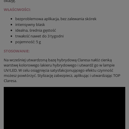
okazję.
WŁAŚCIWOŚCI:
bezproblemowa aplikacja, bez zalewania skórek
intensywny blask
idealna, średnia gęstość
trwałość nawet do 3 tygodni
pojemność: 5 g
STOSOWANIE:
Na wcześniej utwardzoną bazę hybrydową Claresa nałóż cienką
warstwę kolorowego lakieru hybrydowego i utwardź go w lampie
UV/LED. W celu osiągnięcia satysfakcjonującego efektu czynność
możesz powtórzyć. Stylizację zabezpiecz, aplikując i utwardzając TOP
Claresa.