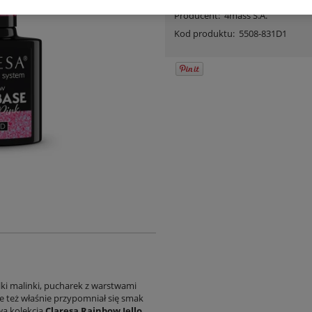
Producent:
4mass S.A.
Kod produktu:
5508-831D1
lki malinki, pucharek z warstwami
e też właśnie przypomniał się smak
wą kolekcją
Claresa Rainbow Jello