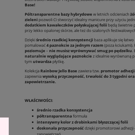
Base!
Póltransparentne bazy hybrydowe
w letnich odcieniach
żó
zieleni
pozwoli Ci stworzyć idealny manicure przy użyciu je
dodatkiem kawałeczków połyskującej folii
będą świetnie
przy lekko opalonej skórze, ale też do szalonych festiwalowych 
Dzięki
średnio rzadkiej konsystencji
baza aplikuje się łatwo
pomalować
4 paznokcie za jednym razem
(poza kciukami)
poziomuje
–
nie musisz wyrównywać smug po pędzelku
.
naturalnie wyglądające paznokcie
z idealnie wyrównaną p
tym
utwardza
płytkę.
Kolekcja
Rainbow Jello Base
zawiera tzw.
promotor adhezji
zapewnia
wysoką przyczepność, trwałość do 3 tygodni or
zapowietrzanie.
WŁAŚCIWOŚCI:
średnio rzadka konsystencja
półtransparentna
formuła
intensywny kolor z drobinkami błyszczącej folii
doskonała przyczepność
dzięki promotorowi adhezji 
zapowietrzeń