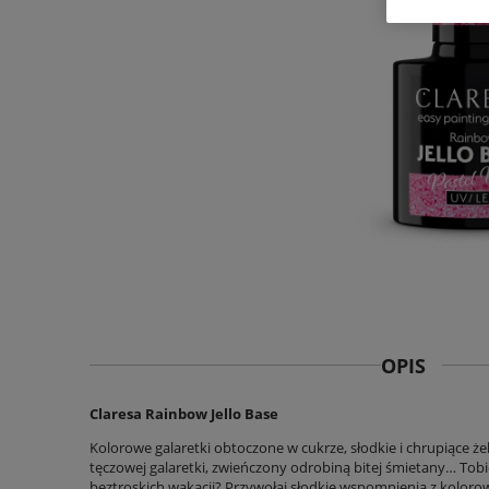
OPIS
Claresa Rainbow Jello Base
Kolorowe galaretki obtoczone w cukrze, słodkie i chrupiące że
tęczowej galaretki, zwieńczony odrobiną bitej śmietany… Tobi
beztroskich wakacji? Przywołaj słodkie wspomnienia z koloro