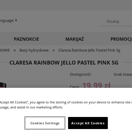
Language
▼
PAZNOKCIE
MAKIJAŻ
PROMOCJ
»
»
YDOWE
Bazy hybrydowe
Claresa Rainbow Jello Pastel Pink 5g
CLARESA RAINBOW JELLO PASTEL PINK 5G
Dostępność:
brak towa
19,99 zł
Cena:
“Accept All Cookies”, you agree to the storing of cookies on your device to enhance site
 usage, and assist in our marketing efforts.
dodaj d
Cookies Settings
Accept All Cookies