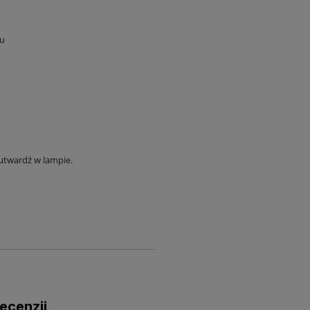
ku
utwardź w lampie.
ecenzji