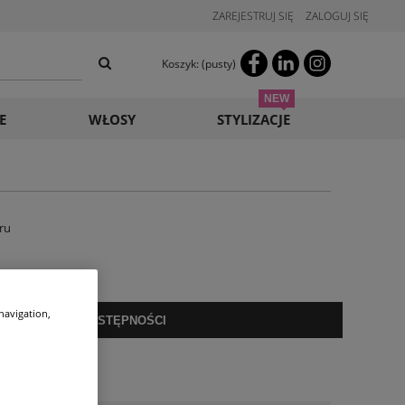
ZAREJESTRUJ SIĘ
ZALOGUJ SIĘ
Koszyk:
(pusty)
E
WŁOSY
STYLIZACJE
ru
 navigation,
POWIADOM O DOSTĘPNOŚCI
o przechowalni