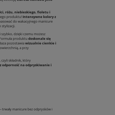
łci, różu, niebieskiego, fioletu i
dnego produktu!
Intensywne kolory z
 pasować do wakacyjnego manicure
stylizacji.
 i szybko, dzięki czemu możesz
. Formuła produktu
doskonale się
 Baza pozostawia
wizualnie cienkie i
owierzchnią, a przy
, czyli składnik, który
az odporność na odpryskiwanie i
‒ trwały manicure bez odprysków i