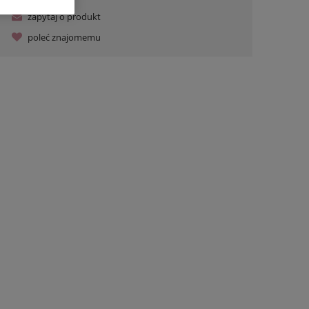
zapytaj o produkt
poleć znajomemu