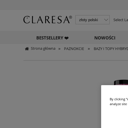
Select 
BESTSELLERY ❤️
NOWOŚCI
»
»
Strona główna
PAZNOKCIE
BAZY I TOPY HYBR
By clicking 
analyze site