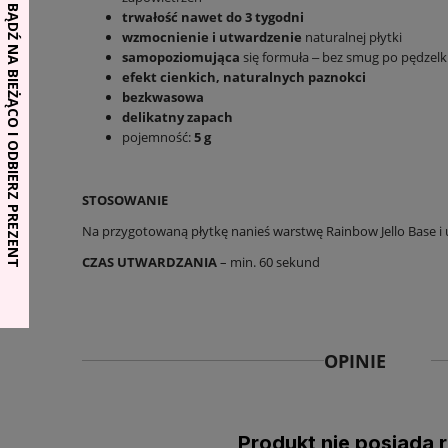
trwałość nawet do 3 tygodni
wzmocnienie i utwardzenie
naturalnej płytki
samopoziomująca
się formuła ‒ bez smug po pędzel
efekt cienkich, naturalnych paznokci
bezkwasowa
delikatny zapach
pojemność:
5 g
STOSOWANIE
Na przygotowaną płytkę nanieś warstwę Rainbow Jello Base i 
CZAS UTWARDZANIA
– min. 60 sekund
OPINIE
Produkt nie posiada r