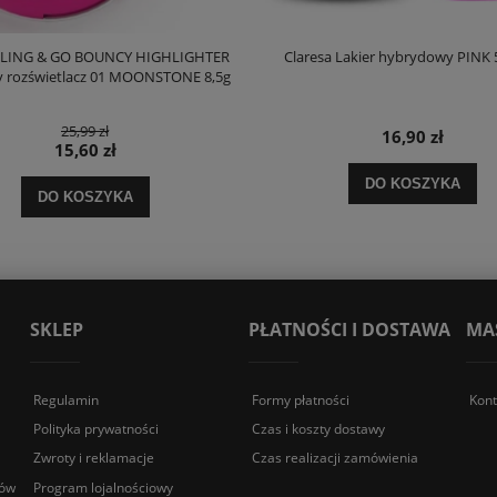
 BLING & GO BOUNCY HIGHLIGHTER
Claresa Lakier hybrydowy PINK 
y rozświetlacz 01 MOONSTONE 8,5g
25,99 zł
16,90 zł
15,60 zł
DO KOSZYKA
DO KOSZYKA
SKLEP
PŁATNOŚCI I DOSTAWA
MA
Regulamin
Formy płatności
Kont
Polityka prywatności
Czas i koszty dostawy
Zwroty i reklamacje
Czas realizacji zamówienia
sów
Program lojalnościowy