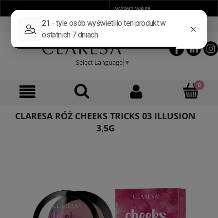
ZAREJESTRUJ SIĘ
ZALOGUJ SIĘ
Select Language
▼
CLARESA RÓŻ CHEEKS TRICKS 03 ILLUSION
3,5G