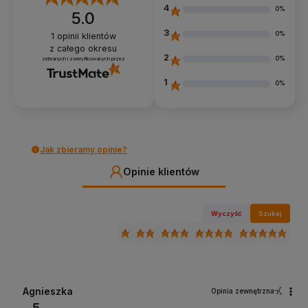
4
0%
5.0
3
0%
1
opinii klientów
z całego okresu
2
0%
zebranych i zweryfikowanych przez
1
0%
Jak zbieramy opinie?
Opinie klientów
Wyczyść
Szukaj
Agnieszka
Opinia zewnętrzna
5