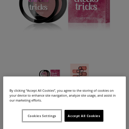
By clicking “Accept All Cookies”, you agree to the storing of cookies on
Dostępność:
duża ilość
your device to enhance site navigation, analyze site usage, and assist in
Dostawa:
od 12,99 zł
- InPost Paczkomat 24/7,
(Polska)
our marketing efforts.
sprawdź formy dostawy
Cena nie zawiera ewentualnych kosztów płatności
8,99 zł
Cena:
14,99 zł
Cookies Settings
Accept All Cookies
Najniższa cena z 30 dni przed tą promocją:
9,00 zł
Jeżeli produkt jest