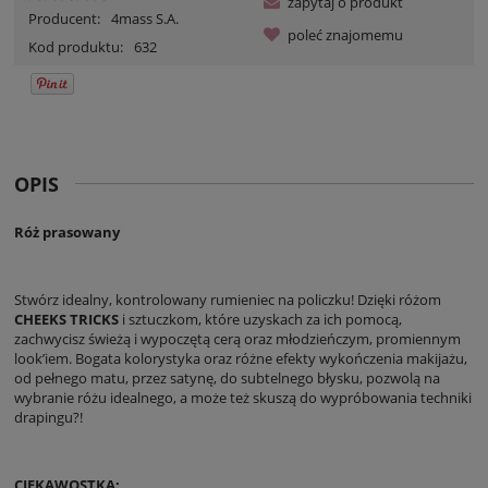
zapytaj o produkt
Producent:
4mass S.A.
poleć znajomemu
Kod produktu:
632
OPIS
Róż prasowany
Stwórz idealny, kontrolowany rumieniec na policzku! Dzięki różom
CHEEKS TRICKS
i sztuczkom, które uzyskach za ich pomocą,
zachwycisz świeżą i wypoczętą cerą oraz młodzieńczym, promiennym
look’iem. Bogata kolorystyka oraz różne efekty wykończenia makijażu,
od pełnego matu, przez satynę, do subtelnego błysku, pozwolą na
wybranie różu idealnego, a może też skuszą do wypróbowania techniki
drapingu?!
CIEKAWOSTKA: