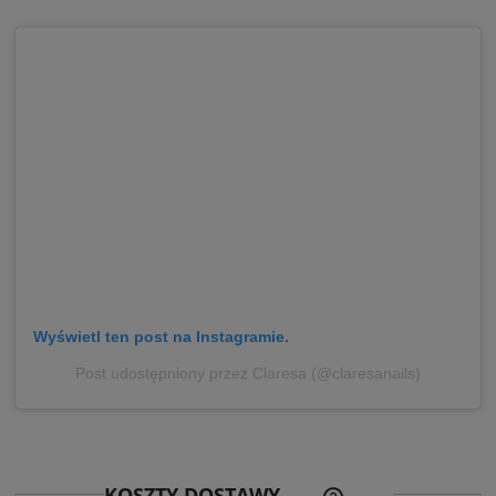
Wyświetl ten post na Instagramie.
Post udostępniony przez Claresa (@claresanails)
CENA NIE ZAWIERA EWE
KOSZTY DOSTAWY