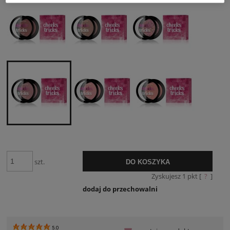
30 dni, wyświetlana
momentu, kiedy pro
sprzedaży.
szt.
DO KOSZYKA
Zyskujesz
1
pkt [
?
]
dodaj do przechowalni
5.0