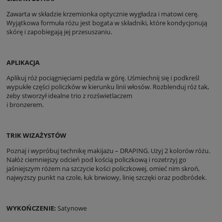
Zawarta w składzie krzemionka optycznie wygładza i matowi cerę.
Wyjątkowa formuła różu jest bogata w składniki, które kondycjonują
skórę i zapobiegają jej przesuszaniu.
APLIKACJA
Aplikuj róż pociągnięciami pędzla w górę. Uśmiechnij się i podkreśl
wypukłe części policzków w kierunku linii włosów. Rozblenduj róż tak,
żeby stworzył idealne trio z rozświetlaczem
i bronzerem.
TRIK WIZAŻYSTÓW
Poznaj i wypróbuj technikę makijażu – DRAPING. Użyj 2 kolorów różu.
Nałóż ciemniejszy odcień pod kością policzkową i rozetrzyj go
jaśniejszym różem na szczycie kości policzkowej, omieć nim skroń,
najwyższy punkt na czole, łuk brwiowy, linię szczęki oraz podbródek.
WYKOŃCZENIE:
Satynowe