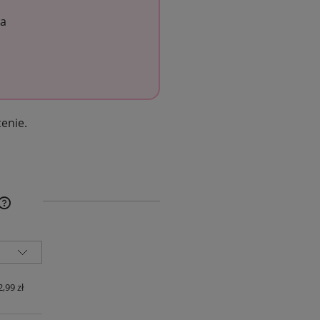
za
cenie.
NA NIE ZAWIERA EWENTUALNYCH
SZTÓW PŁATNOŚCI
2,99 zł