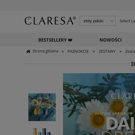
Select 
BESTSELLERY ❤️
NOWOŚCI
»
»
»
Strona główna
PAZNOKCIE
ZESTAWY
Zesta
D