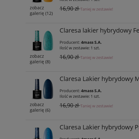
16,90 zł
zobacz
Taniej w zestawie!
galerię (12)
Claresa lakier hybrydowy Fes
Producent:
4mass S.A.
Ilość w zestawie:
1
szt.
16,90 zł
zobacz
Taniej w zestawie!
galerię (8)
Claresa Lakier hybrydowy Ma
Producent:
4mass S.A.
Ilość w zestawie:
1
szt.
16,90 zł
zobacz
Taniej w zestawie!
galerię (6)
Claresa Lakier hybrydowy P
Producent:
4mass S.A.