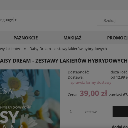
Language
▼
PAZNOKCIE
MAKIJAŻ
PROMOCJ
»
wy lakierów
Daisy Dream - zestawy lakierów hybrydowych
AISY DREAM - ZESTAWY LAKIERÓW HYBRYDOWYCH
Dostępność:
duża ilość
Dostawa:
od 12,99 z
sprawdź formy dostawy
Cena ni
39,00 zł
Cena:
zamiast 67,
płatnośc
zestaw
dodaj d