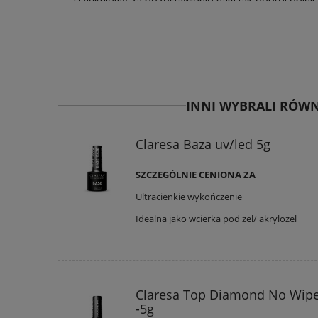
Dziękujemy za pozostawienie nam tak dobrej opinii.
satysfakcja klienta i Twoja recenzja potwierdza nas
jeszcze i mamy nadzieję - do szybkiego zobaczeni
INNI WYBRALI RÓWN
Claresa Baza uv/led 5g
SZCZEGÓLNIE CENIONA ZA
Ultracienkie wykończenie
Idealna jako wcierka pod żel/ akrylożel
Claresa Top Diamond No Wip
-5g