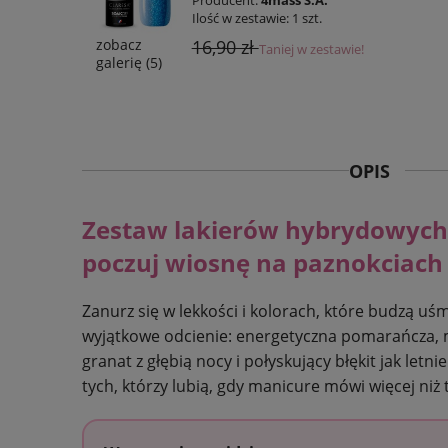
Ilość w zestawie:
1
szt.
16,90 zł
zobacz
Taniej w zestawie!
galerię (5)
OPIS
Zestaw lakierów hybrydowych
poczuj wiosnę na paznokciach
Zanurz się w lekkości i kolorach, które budzą uś
wyjątkowe odcienie: energetyczna pomarańcza, 
granat z głębią nocy i połyskujący błękit jak letni
tych, którzy lubią, gdy manicure mówi więcej niż 