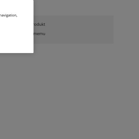
 navigation,
zapytaj o produkt
poleć znajomemu