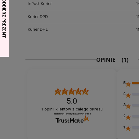
InPost Kurier
1
Kurier DPD
1
Kurier DHL
1
OPINIE
(1)
5
4
5.0
3
1
opinii klientów
z całego okresu
zebranych i zweryfikowanych przez
2
1