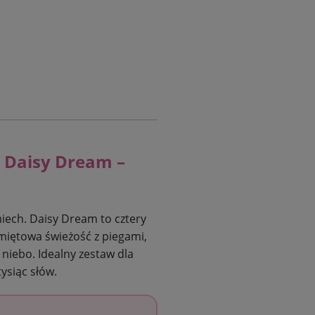
 Daisy Dream –
miech. Daisy Dream to cztery
miętowa świeżość z piegami,
e niebo. Idealny zestaw dla
tysiąc słów.