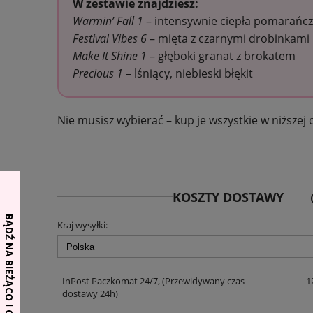
W zestawie znajdziesz:
Warmin’ Fall 1
– intensywnie ciepła pomarańc
Festival Vibes 6
– mięta z czarnymi drobinkami
Make It Shine 1
– głęboki granat z brokatem
Precious 1
– lśniący, niebieski błękit
Nie musisz wybierać – kup je wszystkie w niższej 
KOSZTY DOSTAWY
CE
Kraj wysyłki:
KO
InPost Paczkomat 24/7,
(Przewidywany czas
1
dostawy 24h)