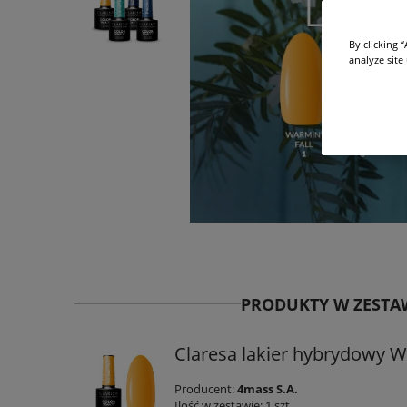
By clicking 
analyze site
PRODUKTY W ZESTA
Claresa lakier hybrydowy W
Producent:
4mass S.A.
Ilość w zestawie:
1
szt.