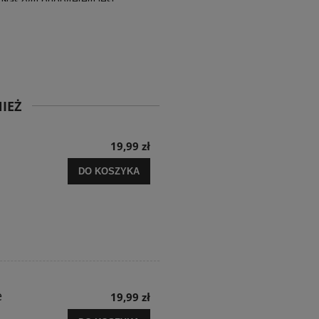
 Naszym priorytetem jest
ze wysiłki - dziękujemy raz
a!
IEŻ
19,99 zł
DO KOSZYKA
e
19,99 zł