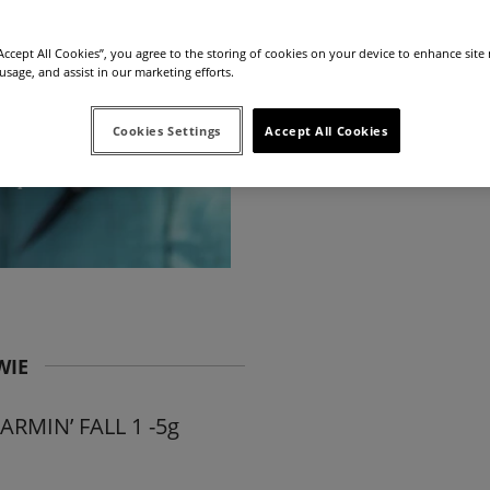
“Accept All Cookies”, you agree to the storing of cookies on your device to enhance site
 usage, and assist in our marketing efforts.
5.0
Producent:
4mass S.A.
Cookies Settings
Accept All Cookies
Kod produktu:
C1B2-96343
WIE
ARMIN’ FALL 1 -5g