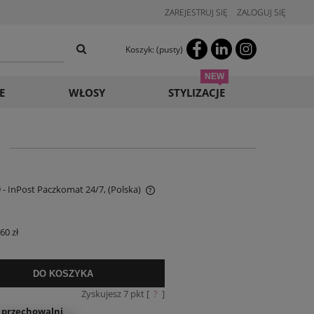
ZAREJESTRUJ SIĘ
ZALOGUJ SIĘ
Koszyk:
(pusty)
E
WŁOSY
STYLIZACJE
ł
- InPost Paczkomat 24/7,
(Polska)
e zawiera ewentualnych kosztów
60 zł
i
DO KOSZYKA
Zyskujesz
7
pkt [
?
]
o przechowalni