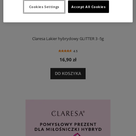
Cookies Settings
Accept All Cookies
Claresa Lakier hybrydowy GLITTER 3 -5g
4.5
16,90 zł
DO KOSZYKA