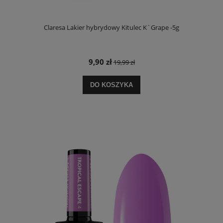
Claresa Lakier hybrydowy Kitulec K`Grape -5g
9,90 zł
19,99 zł
DO KOSZYKA