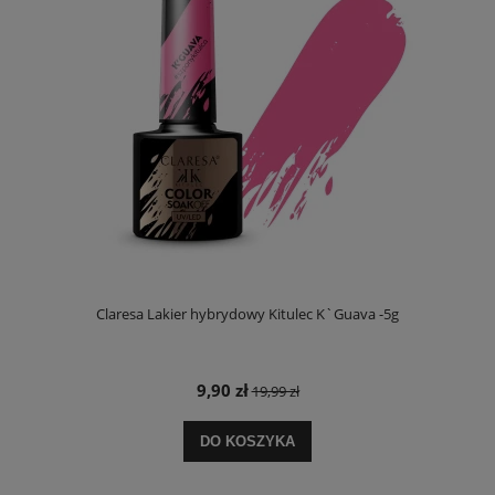
Claresa Lakier hybrydowy Kitulec K`Guava -5g
9,90 zł
19,99 zł
DO KOSZYKA