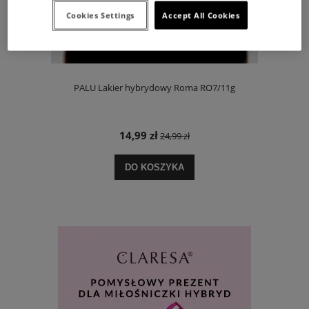
Cookies Settings
Accept All Cookies
PALU Lakier hybrydowy Roma RO7/11g
14,99 zł
24,99 zł
DO KOSZYKA